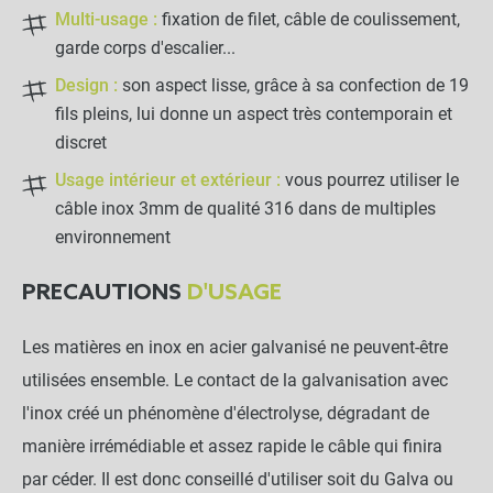
Multi-usage :
fixation de filet, câble de coulissement,
garde corps d'escalier...
Câble Inox 3mm (Qualité 316) - 1x19
close
Design :
son aspect lisse, grâce à sa confection de 19
- Découpe au mètre
fils pleins, lui donne un aspect très contemporain et
0,90 €
discret
Usage intérieur et extérieur :
vous pourrez utiliser le
NOTRE RECOMMANDATION POUR
câble inox 3mm de qualité 316 dans de multiples
UNE POSE EN TOUTE TRANQUILLITÉ
environnement
Serre-câble Inox - 3mm
PRECAUTIONS
D'USAGE
Les matières en inox en acier galvanisé ne peuvent-être
-
+
utilisées ensemble. Le contact de la galvanisation avec
0,99 €
l'inox créé un phénomène d'électrolyse, dégradant de
manière irrémédiable et assez rapide le câble qui finira
Cosse-Coeur Inox 3mm
par céder. Il est donc conseillé d'utiliser soit du Galva ou