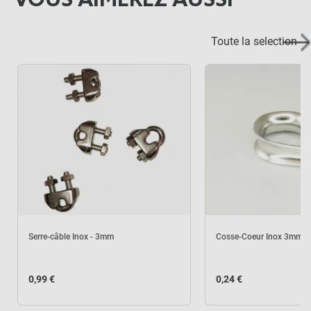
VOUS AIMEREZ AUSSI
AJOUTER L'ENSEMBLE AU
PANIER
Toute la selection
Serre-câble Inox - 3mm
Cosse-Coeur Inox 3mm
0,99 €
0,24 €