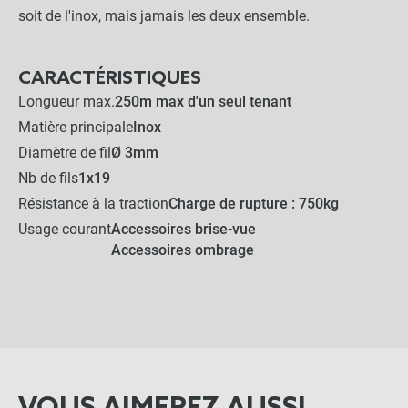
soit de l'inox, mais jamais les deux ensemble.
-
+
0,24 €
CARACTÉRISTIQUES
Longueur max.
250m max d'un seul tenant
LES PRODUITS ALTERNATIFS
Matière principale
Inox
Diamètre de fil
Ø 3mm
Câble Inox 3mm (Qualité
316) - 7x7 - Touret de 250m
Nb de fils
1x19
Résistance à la traction
Charge de rupture : 750kg
-
+
Usage courant
Accessoires brise-vue
159,90 €
Accessoires ombrage
3,36 €
Kit complet :
Câble Inox 3mm
Produits associés
+
0,90 €
2,46 €