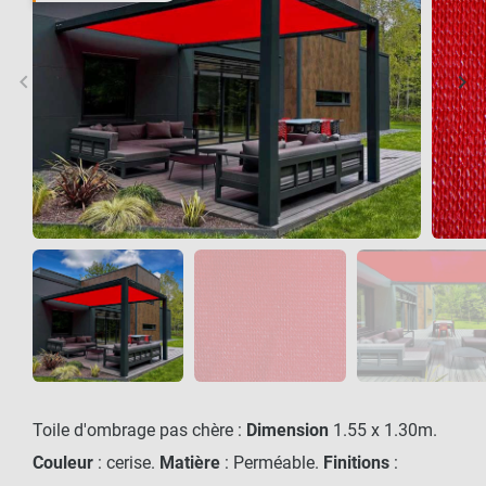
keyboard_arrow_left
keyboard_arrow_right
Précédent
Sui
Toile d'ombrage pas chère :
Dimension
1.55 x 1.30m.
Couleur
: cerise.
Matière
: Perméable.
Finitions
: