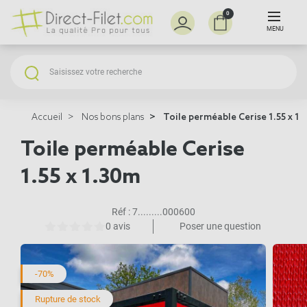
0
MENU
Accueil
Nos bons plans
Toile perméable Cerise 1.55 x 1
Toile perméable Cerise
1.55 x 1.30m
Réf :
7.........000600
0 avis
Poser une question
-70%
Rupture de stock