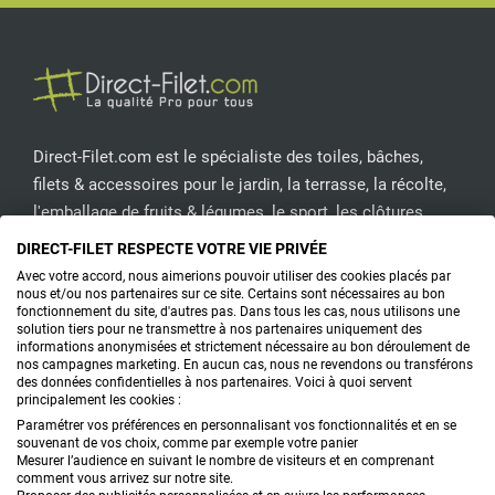
Direct-Filet.com est le spécialiste des toiles, bâches,
filets & accessoires pour le jardin, la terrasse, la récolte,
l'emballage de fruits & légumes, le sport, les clôtures...
DIRECT-FILET RESPECTE VOTRE VIE PRIVÉE
CONTACTEZ-NOUS
Avec votre accord, nous aimerions pouvoir utiliser des cookies placés par
nous et/ou nos partenaires sur ce site. Certains sont nécessaires au bon
fonctionnement du site, d'autres pas. Dans tous les cas, nous utilisons une
solution tiers pour ne transmettre à nos partenaires uniquement des
informations anonymisées et strictement nécessaire au bon déroulement de
PRODUITS
nos campagnes marketing. En aucun cas, nous ne revendons ou transférons
des données confidentielles à nos partenaires. Voici à quoi servent
principalement les cookies :
CONSEILS
Paramétrer vos préférences en personnalisant vos fonctionnalités et en se
souvenant de vos choix, comme par exemple votre panier
FAQ
Mesurer l’audience en suivant le nombre de visiteurs et en comprenant
comment vous arrivez sur notre site.