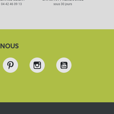
04 42 46 09 13
sous 30 jours
-NOUS
book
Pinterest
Instagram
YouTube