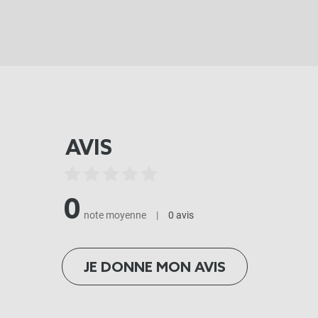
AVIS
0
note moyenne
|
0 avis
JE DONNE MON AVIS