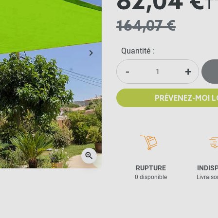
82,04 €
T
164,07 €
Quantité :
keyboard_arrow_right
Suivant
-
+
PRÉVENEZ-MOI L
zoom_in
RUPTURE
INDIS
0 disponible
Livraison