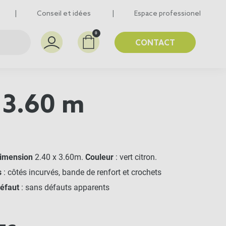
Conseil et idées
Espace professionel
0
CONTACT
x 3.60 m
imension
2.40 x 3.60m.
Couleur
: vert citron.
s
: côtés incurvés, bande de renfort et crochets
éfaut
: sans défauts apparents