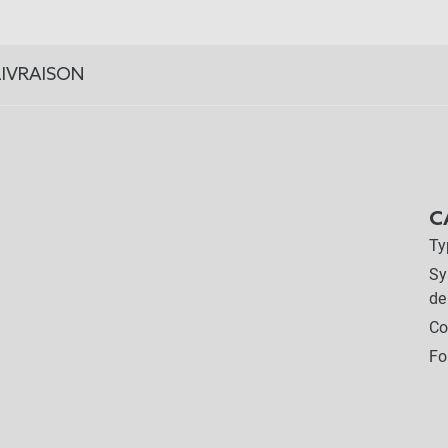
LIVRAISON
C
Ty
Sy
de
Co
Fo