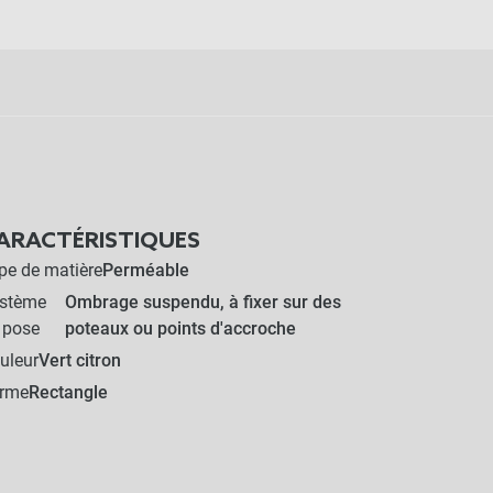
ARACTÉRISTIQUES
pe de matière
Perméable
stème
Ombrage suspendu, à fixer sur des
 pose
poteaux ou points d'accroche
uleur
Vert citron
rme
Rectangle