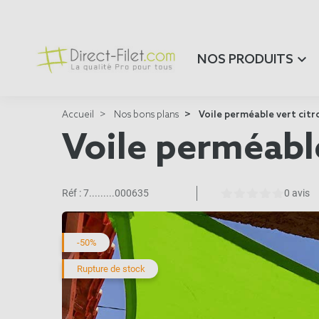
NOS PRODUITS
Accueil
Nos bons plans
Voile perméable vert citro
Voile perméable
Réf :
7.........000635
0 avis
-50%
Rupture de stock