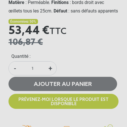
Matière
: Perméable.
Finitions
: bords droit avec
œillets tous les 25cm.
Défaut
: sans défauts apparents
Économisez 50%
53,44 €
TTC
106,87 €
Quantité :
-
+
AJOUTER AU PANIER
PRÉVENEZ-MOI LORSQUE LE PRODUIT EST
DISPONIBLE