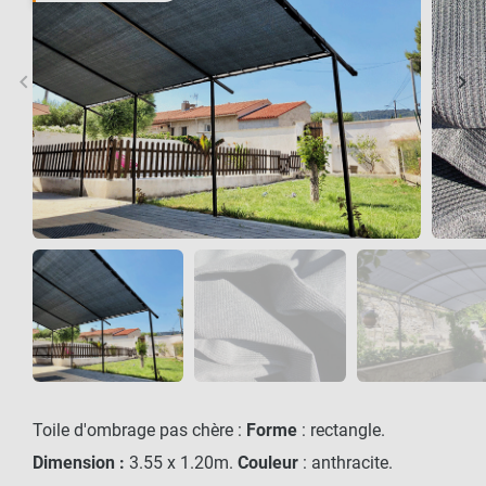
keyboard_arrow_left
keyboard_arrow_right
Précédent
Sui
Toile d'ombrage pas chère :
Forme
: rectangle.
Dimension :
3.55 x 1.20m.
Couleur
: anthracite.