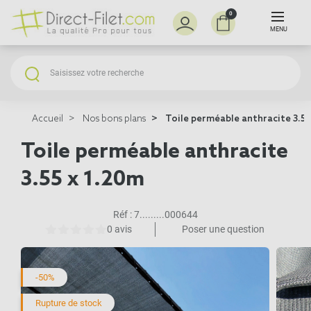
0
MENU
Accueil
Nos bons plans
Toile perméable anthracite 3.55
Toile perméable anthracite
3.55 x 1.20m
Réf :
7.........000644
0 avis
Poser une question
-50%
Rupture de stock