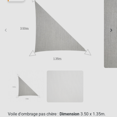
keyboard_arrow_left
keyboard_arrow_right
Précédent
Sui
Voile d'ombrage pas chère :
Dimension
3.50 x 1.35m.