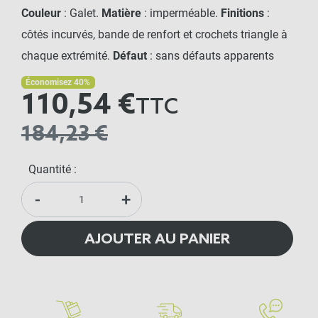
Couleur
: Galet.
Matière
: imperméable.
Finitions
:
côtés incurvés, bande de renfort et crochets triangle à
chaque extrémité.
Défaut
: sans défauts apparents
Économisez 40%
110,54 €
TTC
184,23 €
Quantité :
-
+
AJOUTER AU PANIER