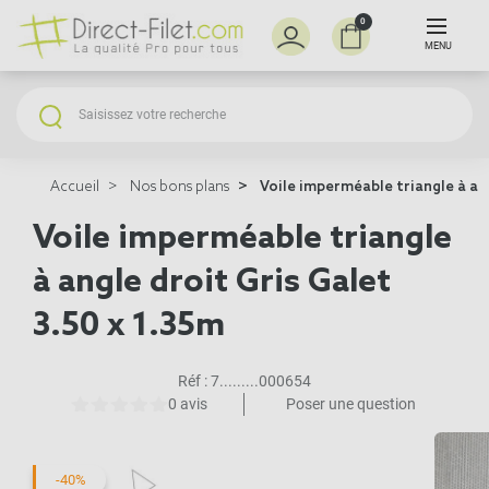
0
MENU
Accueil
Nos bons plans
Voile imperméable triangle à ang
Voile imperméable triangle
à angle droit Gris Galet
3.50 x 1.35m
Réf :
7.........000654
0 avis
Poser une question
-40%