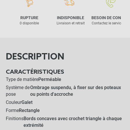
RUPTURE
INDISPONIBLE
BESOIN DE CONSEIL
0 disponible
Livraison et retrait
Contactez le service clie
DESCRIPTION
CARACTÉRISTIQUES
Type de matière
Perméable
Système de
Ombrage suspendu, à fixer sur des poteaux
pose
ou points d'accroche
Couleur
Galet
Forme
Rectangle
Finitions
Bords concaves avec crochet triangle à chaque
extrémité