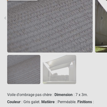
keyboard_arrow_left
keyboard_arrow_right
Précédent
Sui
Voile d'ombrage pas chère :
Dimension
: 7 x 3m.
Couleur
: Gris galet.
Matière
: Perméable.
Finitions
: