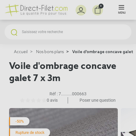
0
MENU
Accueil
Nos bons plans
Voile d'ombrage concave galet 7
Voile d'ombrage concave
galet 7 x 3m
Réf :
7.........000663
0 avis
Poser une question
-50%
Rupture de stock