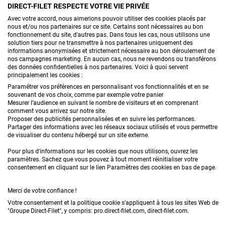
DIRECT-FILET RESPECTE VOTRE VIE PRIVÉE
CONTACTEZ-NOUS
Avec votre accord, nous aimerions pouvoir utiliser des cookies placés par
nous et/ou nos partenaires sur ce site. Certains sont nécessaires au bon
fonctionnement du site, d'autres pas. Dans tous les cas, nous utilisons une
solution tiers pour ne transmettre à nos partenaires uniquement des
informations anonymisées et strictement nécessaire au bon déroulement de
PRODUITS
nos campagnes marketing. En aucun cas, nous ne revendons ou transférons
des données confidentielles à nos partenaires. Voici à quoi servent
principalement les cookies :
CONSEILS
Paramétrer vos préférences en personnalisant vos fonctionnalités et en se
souvenant de vos choix, comme par exemple votre panier
FAQ
Mesurer l’audience en suivant le nombre de visiteurs et en comprenant
comment vous arrivez sur notre site.
Proposer des publicités personnalisées et en suivre les performances.
DEMANDE DE DEVIS
Partager des informations avec les réseaux sociaux utilisés et vous permettre
de visualiser du contenu hébergé sur un site externe.
Pour plus d'informations sur les cookies que nous utilisons, ouvrez les
paramètres. Sachez que vous pouvez à tout moment réinitialiser votre
consentement en cliquant sur le lien Paramètres des cookies en bas de page.
Merci de votre confiance !
Conditions générales de vente
Mentions légales
Votre consentement et la politique cookie s'appliquent à tous les sites Web de
"Groupe Direct-Filet", y compris: pro.direct-filet.com, direct-filet.com.
Confidentialité & données personnelles