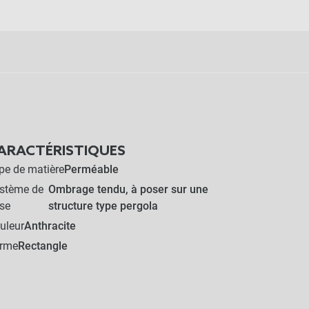
ARACTÉRISTIQUES
pe de matière
Perméable
stème de
Ombrage tendu, à poser sur une
se
structure type pergola
uleur
Anthracite
rme
Rectangle