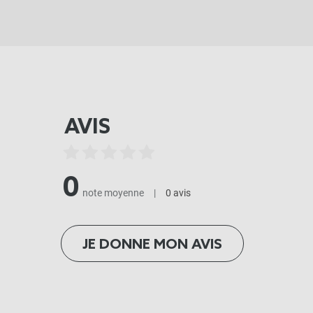
AVIS
0
note moyenne
|
0 avis
JE DONNE MON AVIS