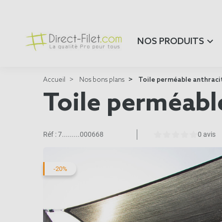
NOS PRODUITS
Accueil
Nos bons plans
Toile perméable anthraci
Toile perméabl
Réf :
7.........000668
0 avis
-20%