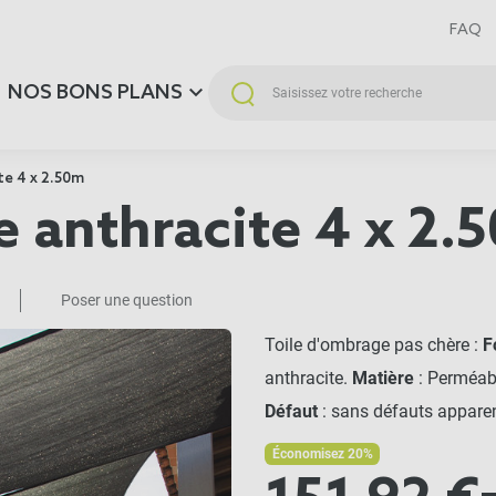
FAQ
NOS BONS PLANS
te 4 x 2.50m
e anthracite 4 x 2.
Poser une question
Toile d'ombrage pas chère :
F
anthracite.
Matière
: Perméab
Défaut
: sans défauts appare
Économisez 20%