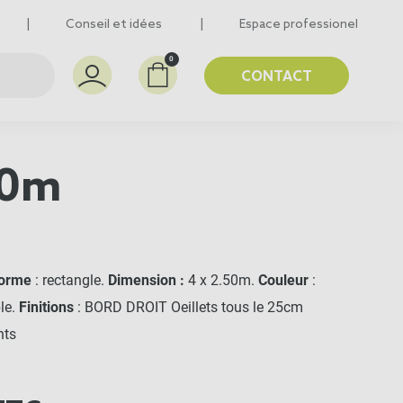
Conseil et idées
Espace professionel
0
CONTACT
50m
orme
: rectangle.
Dimension :
4 x 2.50m.
Couleur
:
le.
Finitions
: BORD DROIT Oeillets tous le 25cm
nts