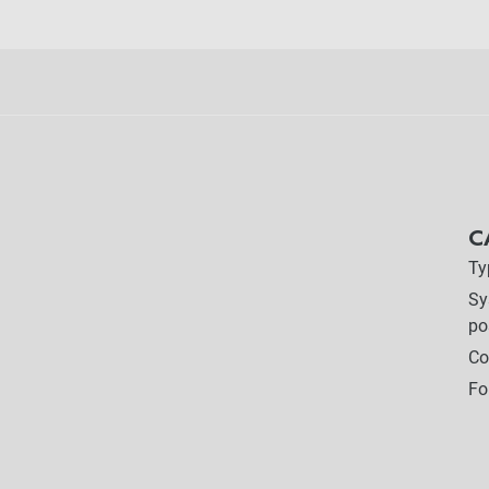
C
Ty
Sy
po
Co
Fo