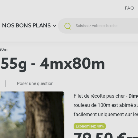
FAQ
NOS BONS PLANS
x80m
e 55g - 4mx80m
Poser une question
Filet de récolte pas cher -
Dim
rouleau de 100m est abimé sur
facilement uniquement sur le
Économisez 40%