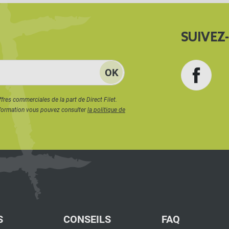
SUIVEZ
Face
ffres commerciales de la part de Direct Filet.
formation vous pouvez consulter
la politique de
S
CONSEILS
FAQ