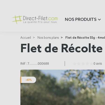
NOS PRODUITS
Accueil
Nos bons plans
Flet de Récolte 55g - 4m
Flet de Récolt
Réf :
7.........000688
0 avis
-40%