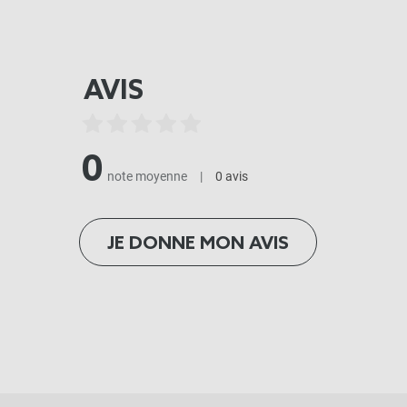
AVIS
0
note moyenne
|
0 avis
JE DONNE MON AVIS