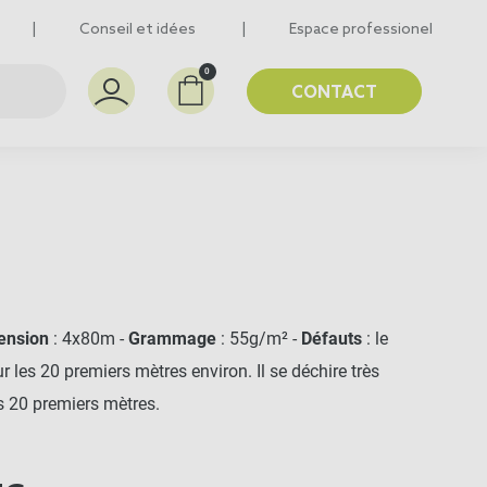
Conseil et idées
Espace professionel
0
CONTACT
ension
: 4x80m -
Grammage
: 55g/m² -
Défauts
: le
 les 20 premiers mètres environ. Il se déchire très
s 20 premiers mètres.