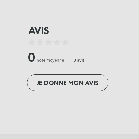
AVIS
0
note moyenne
|
0 avis
JE DONNE MON AVIS