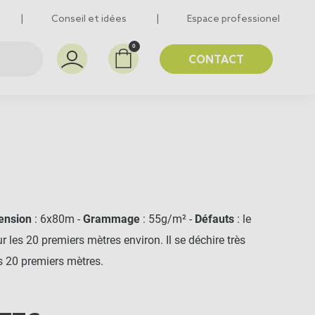
Conseil et idées
Espace professionel
0
CONTACT
ension
: 6x80m -
Grammage
: 55g/m² -
Défauts
: le
 les 20 premiers mètres environ. Il se déchire très
s 20 premiers mètres.