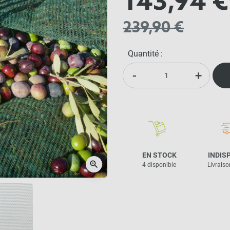
143,94 €
239,90 €
Quantité :
keyboard_arrow_right
Suivant
-
+
EN STOCK
INDIS
zoom_in
4 disponible
Livraison