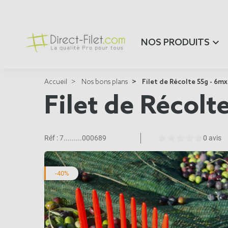
NOS PRODUITS
Accueil
Nos bons plans
Filet de Récolte 55g - 6m
Filet de Récol
Réf :
7.........000689
0 avis
-40%