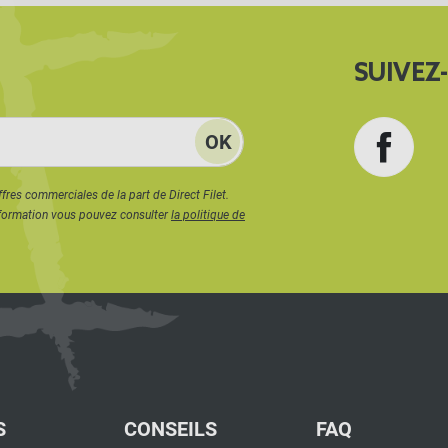
SUIVEZ
Face
ffres commerciales de la part de Direct Filet.
formation vous pouvez consulter
la politique de
S
CONSEILS
FAQ