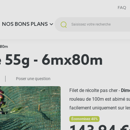
FAQ
NOS BONS PLANS
x80m
te 55g - 6mx80m
Poser une question
Filet de récolte pas cher -
Dim
rouleau de 100m est abimé sur
facilement uniquement sur le
Économisez 40%