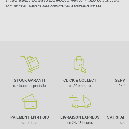
Si aucun transporteur n'est disponible pour votre commande, les frais de port
sont sur devis. Merci de nous contacter via le
formulaire
sur site.
STOCK GARANTI
CLICK & COLLECT
SERVIC
sur tous nos produits
en 30 minutes
04 42 
PAIEMENT EN 4 FOIS
LIVRAISON EXPRESS
SATISFAIT
sans frais
en 24/48 heures
sous 