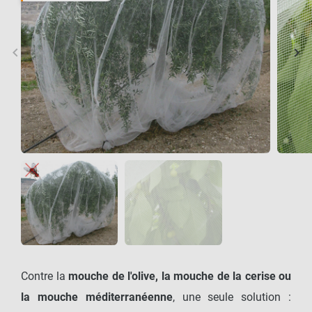
keyboard_arrow_left
keyboard_arrow_right
Précédent
Sui
Contre la
mouche de l'olive, la mouche de la cerise ou
la mouche méditerranéenne
, une seule solution :