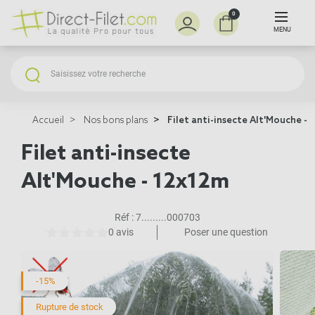
0
MENU
Accueil
Nos bons plans
Filet anti-insecte Alt'Mouche -
Filet anti-insecte
Alt'Mouche - 12x12m
Réf :
7.........000703
0 avis
Poser une question
-15%
Rupture de stock