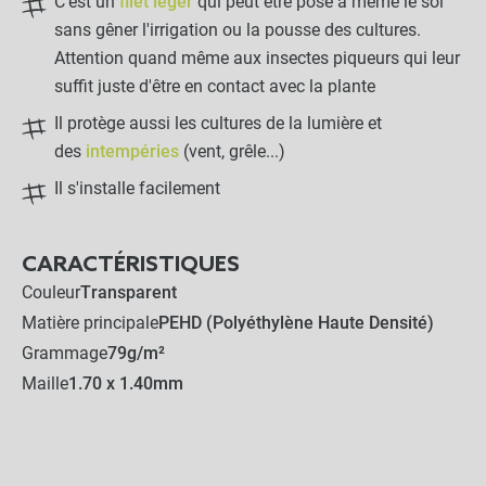
C'est un
filet léger
qui peut être posé à même le sol
sans gêner l'irrigation ou la pousse des cultures.
Attention quand même aux insectes piqueurs qui leur
suffit juste d'être en contact avec la plante
Il protège aussi les cultures de la lumière et
des
intempéries
(vent, grêle...)
Il s'installe facilement
CARACTÉRISTIQUES
Couleur
Transparent
Matière principale
PEHD (Polyéthylène Haute Densité)
Grammage
79g/m²
Maille
1.70 x 1.40mm