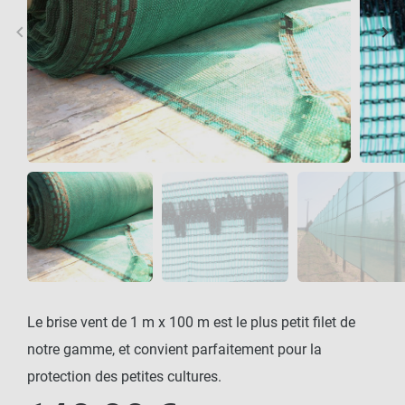
keyboard_arrow_left
keyboard_arrow_right
Précédent
Sui
Le brise vent de 1 m x 100 m est le plus petit filet de
notre gamme, et convient parfaitement pour la
protection des petites cultures.