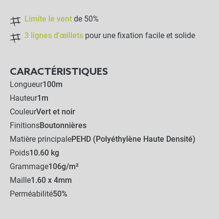
Limite le vent
de 50%
3 lignes d'œillets
pour une fixation facile et solide
CARACTÉRISTIQUES
Longueur
100m
Hauteur
1m
Couleur
Vert et noir
Finitions
Boutonnières
Matière principale
PEHD (Polyéthylène Haute Densité)
Poids
10.60 kg
Grammage
106g/m²
Maille
1.60 x 4mm
Perméabilité
50%