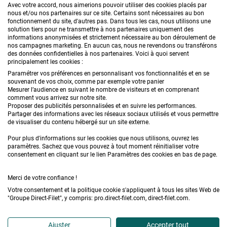
CONTACTEZ-NOUS
Avec votre accord, nous aimerions pouvoir utiliser des cookies placés par
nous et/ou nos partenaires sur ce site. Certains sont nécessaires au bon
fonctionnement du site, d'autres pas. Dans tous les cas, nous utilisons une
solution tiers pour ne transmettre à nos partenaires uniquement des
informations anonymisées et strictement nécessaire au bon déroulement de
PRODUITS
nos campagnes marketing. En aucun cas, nous ne revendons ou transférons
des données confidentielles à nos partenaires. Voici à quoi servent
principalement les cookies :
CONSEILS
Paramétrer vos préférences en personnalisant vos fonctionnalités et en se
souvenant de vos choix, comme par exemple votre panier
FAQ
Mesurer l’audience en suivant le nombre de visiteurs et en comprenant
comment vous arrivez sur notre site.
Proposer des publicités personnalisées et en suivre les performances.
DEMANDE DE DEVIS
Partager des informations avec les réseaux sociaux utilisés et vous permettre
de visualiser du contenu hébergé sur un site externe.
Pour plus d'informations sur les cookies que nous utilisons, ouvrez les
paramètres. Sachez que vous pouvez à tout moment réinitialiser votre
consentement en cliquant sur le lien Paramètres des cookies en bas de page.
Merci de votre confiance !
Conditions générales de vente
Mentions légales
Votre consentement et la politique cookie s'appliquent à tous les sites Web de
"Groupe Direct-Filet", y compris: pro.direct-filet.com, direct-filet.com.
Confidentialité & données personnelles
Plan du site
Accédez à l'Espace professionnel
Ajuster
Accepter tout