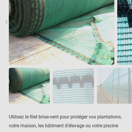
keyboard_arrow_left
keyboard_arrow_right
Précédent
Sui
Utilisez le filet brise-vent pour protéger vos plantations,
votre maison, les bâtiment d'élevage ou votre piscine