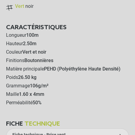
Vert
noir
CARACTÉRISTIQUES
Longueur
100m
Hauteur
2.50m
Couleur
Vert et noir
Finitions
Boutonnières
Matière principale
PEHD (Polyéthylène Haute Densité)
Poids
26.50 kg
Grammage
106g/m²
Maille
1.60 x 4mm
Perméabilité
50%
FICHE
TECHNIQUE
Fiche technique - Brise vent