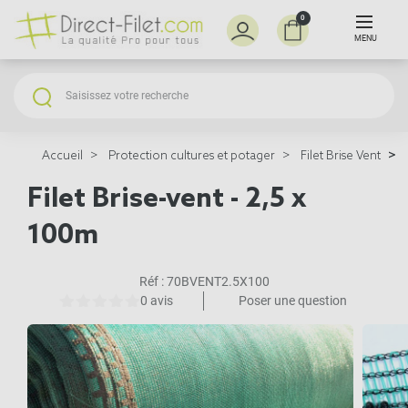
0
MENU
Accueil
Protection cultures et potager
Filet Brise Vent
Filet Brise-vent - 2,5 x
100m
Réf :
70BVENT2.5X100
0 avis
Poser une question