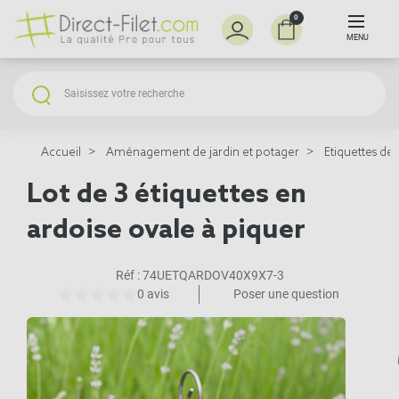
0
MENU
Accueil
Aménagement de jardin et potager
Etiquettes d
Lot de 3 étiquettes en
ardoise ovale à piquer
Réf :
74UETQARDOV40X9X7-3
0 avis
Poser une question