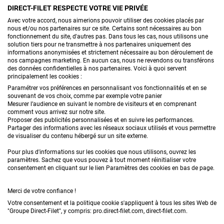
DIRECT-FILET RESPECTE VOTRE VIE PRIVÉE
CONTACTEZ-NOUS
Avec votre accord, nous aimerions pouvoir utiliser des cookies placés par
nous et/ou nos partenaires sur ce site. Certains sont nécessaires au bon
fonctionnement du site, d'autres pas. Dans tous les cas, nous utilisons une
solution tiers pour ne transmettre à nos partenaires uniquement des
informations anonymisées et strictement nécessaire au bon déroulement de
PRODUITS
nos campagnes marketing. En aucun cas, nous ne revendons ou transférons
des données confidentielles à nos partenaires. Voici à quoi servent
principalement les cookies :
CONSEILS
Paramétrer vos préférences en personnalisant vos fonctionnalités et en se
souvenant de vos choix, comme par exemple votre panier
FAQ
Mesurer l’audience en suivant le nombre de visiteurs et en comprenant
comment vous arrivez sur notre site.
Proposer des publicités personnalisées et en suivre les performances.
DEMANDE DE DEVIS
Partager des informations avec les réseaux sociaux utilisés et vous permettre
de visualiser du contenu hébergé sur un site externe.
Pour plus d'informations sur les cookies que nous utilisons, ouvrez les
paramètres. Sachez que vous pouvez à tout moment réinitialiser votre
consentement en cliquant sur le lien Paramètres des cookies en bas de page.
Merci de votre confiance !
Conditions générales de vente
Mentions légales
Votre consentement et la politique cookie s'appliquent à tous les sites Web de
"Groupe Direct-Filet", y compris: pro.direct-filet.com, direct-filet.com.
Confidentialité & données personnelles