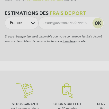
ESTIMATIONS DES
FRAIS DE PORT
OK
France
Si aucun transporteur n'est disponible pour votre commande, les frais de port
sont sur devis. Merci de nous contacter via le
formulaire
sur site.
STOCK GARANTI
CLICK & COLLECT
SERVIC
sur tous nos produits
en 30 minutes
04 42 