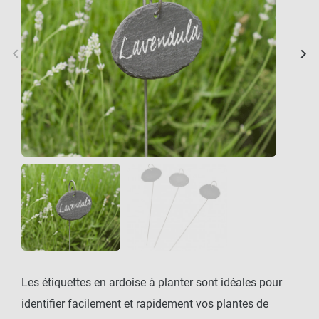
keyboard_arrow_left
keyboard_arrow_right
Précédent
Sui
Les étiquettes en ardoise à planter sont idéales pour
identifier facilement et rapidement vos plantes de