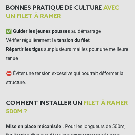
BONNES PRATIQUE DE CULTURE
AVEC
UN FILET À RAMER
Corde Sisal 60m
✅
Guider les jeunes pousses
au démarrage
Vérifier régulièrement la
tension du filet
-
+
3,00 €
Répartir les tiges
sur plusieurs mailles pour une meilleure
tenue
Corde toronnée en chanvre
- 50m
⛔ Éviter une tension excessive qui pourrait déformer la
structure.
-
+
4,90 €
COMMENT INSTALLER UN
FILET À RAMER
500M ?
Corde Synthétique 50m
Mise en place mécanisée :
Pour les longueurs de 500m,