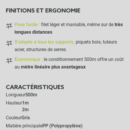
FINITIONS ET ERGONOMIE
Pose facile :
filet léger et maniable, même sur de
très
longues distances
S'adapte à tous les supports,
piquets bois, tuteurs
acier, structures de serres.
Économique :
le conditionnement 500m offre un coût
au
mètre linéaire plus avantageux
CARACTÉRISTIQUES
Filet à ramer 500 m – Palissage très
Longueur
500m
close
grande surface
Hauteur
1m
Sélectionnez votre dimension : 1 m x 500 m
2m
51,60 €
Couleur
Gris
Matière principale
PP (Polypropylène)
LES PRODUITS ALTERNATIFS