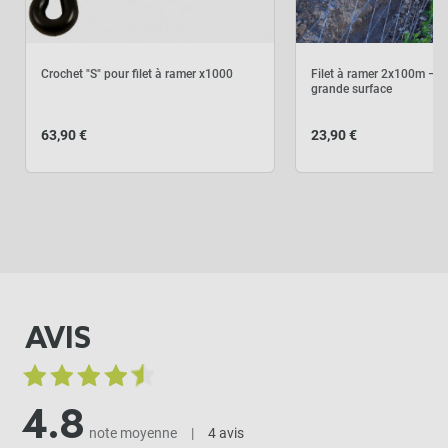
Crochet "S" pour filet à ramer x1000
Filet à ramer 2x100m – P
grande surface
63,90 €
23,90 €
AVIS
4.8
note moyenne
|
4 avis