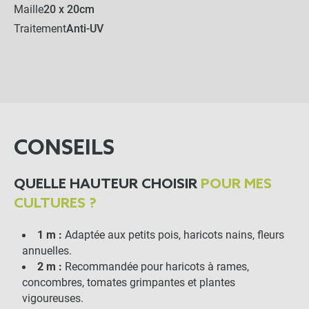
Maille
20 x 20cm
Traitement
Anti-UV
Crochet "S" pour filet à
ramer x1000
-
+
63,90 €
Corde colorée en fibre de
CONSEILS
coco bio - 50m
QUELLE HAUTEUR CHOISIR
POUR MES
-
+
7,50 €
CULTURES ?
1 m :
Adaptée aux petits pois, haricots nains, fleurs
Corde en fibre de sisal bio -
annuelles.
60 ou 200m
2 m :
Recommandée pour haricots à rames,
concombres, tomates grimpantes et plantes
-
+
vigoureuses.
5,50 €