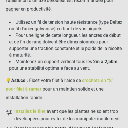
-
+
l'utilisation d'un axe dérouleur est recommandée pour
1,99 €
gagner en productivité.
Utilisez un fil de tension haute résistance (type Deltex
Sardine Simple (40cm)
ou fil d'acier galvanisé) en haut de vos piquets.
Pour une ligne de cette longueur, les ancres de début
et de fin de rang doivent être dimensionnées pour
-
+
supporter une traction constante et le poids de la récolte
0,99 €
à maturité.
Maintenez un support vertical tous les
2m à 2,50m
pour une stabilité optimale face au vent.
51,60 €
Kit complet :
💡
Astuce :
Fixez votre filet à l’aide de
crochets en “S”
Filet à ramer
Produits associés
+
51,60 €
0,00 €
pour filet à ramer
pour un maintien solide et une
installation rapide.
AJOUTER L'ENSEMBLE AU
PANIER
Installez le filet
avant que les plantes ne soient trop
développées pour éviter de les manipuler inutilement.