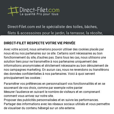
Direct-Filet.com est le spécialiste des toiles, bâches,
filets & accessoires pour le jardin, la terrasse, la récolte,
l'emballage de fruits & légumes, le sport, les clôtures...
DIRECT-FILET RESPECTE VOTRE VIE PRIVÉE
Avec votre accord, nous aimerions pouvoir utiliser des cookies placés par
CONTACTEZ-NOUS
nous et/ou nos partenaires sur ce site. Certains sont nécessaires au bon
fonctionnement du site, d'autres pas. Dans tous les cas, nous utilisons une
solution tiers pour ne transmettre à nos partenaires uniquement des
informations anonymisées et strictement nécessaire au bon déroulement de
nos campagnes marketing. En aucun cas, nous ne revendons ou transférons
PRODUITS
des données confidentielles à nos partenaires. Voici à quoi servent
principalement les cookies :
CONSEILS
Paramétrer vos préférences en personnalisant vos fonctionnalités et en se
souvenant de vos choix, comme par exemple votre panier
Mesurer l’audience en suivant le nombre de visiteurs et en comprenant
FAQ
comment vous arrivez sur notre site.
Proposer des publicités personnalisées et en suivre les performances.
Partager des informations avec les réseaux sociaux utilisés et vous permettre
DEMANDE DE DEVIS
de visualiser du contenu hébergé sur un site externe.