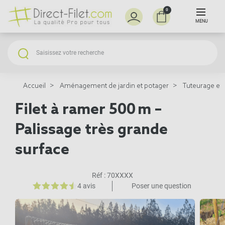
0
MENU
Accueil
Aménagement de jardin et potager
Tuteurage et 
Filet à ramer 500 m –
Palissage très grande
surface
Réf :
70XXXX
4 avis
Poser une question