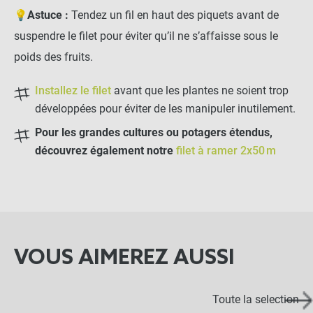
-
+
💡
Astuce :
Tendez un fil en haut des piquets avant de
5,50 €
suspendre le filet pour éviter qu’il ne s’affaisse sous le
poids des fruits.
Corde toronnée en chanvre
- 50m
Installez le filet
avant que les plantes ne soient trop
développées pour éviter de les manipuler inutilement.
-
+
Pour les grandes cultures ou potagers étendus,
4,90 €
découvrez également notre
filet à ramer 2x50 m
Corde colorée en fibre de
coco bio - 50m
-
+
7,50 €
VOUS AIMEREZ AUSSI
Corde Synthétique 50m
Toute la selection