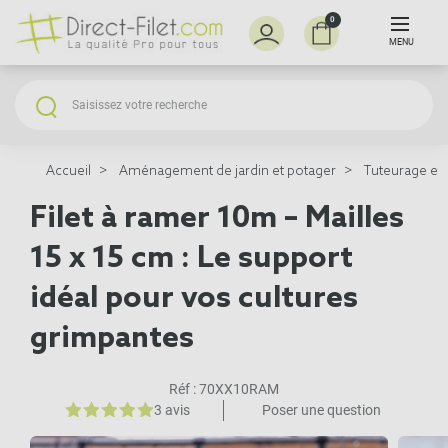
0
MENU
Accueil
Aménagement de jardin et potager
Tuteurage et 
Filet à ramer 10m – Mailles
15 x 15 cm : Le support
idéal pour vos cultures
grimpantes
Réf :
70XX10RAM
3 avis
Poser une question