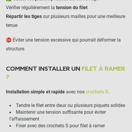
-
+
0,99 €
Vérifier régulièrement la
tension du filet
Répartir les tiges
sur plusieurs mailles pour une meilleure
Corde Sisal 60m
tenue
⛔ Éviter une tension excessive qui pourrait déformer la
-
+
structure.
3,00 €
COMMENT INSTALLER UN
FILET À RAMER
Ficelle en jute verte - 75 ou
90m
?
Installation simple et rapide
avec nos
crochets S
.
-
+
3,50 €
Tendre le filet entre deux ou plusieurs piquets solides
Maintenir une tension suffisante pour éviter
Corde en fibre de sisal bio -
l'affaissement
60 ou 200m
Fixer avec des crochets S pour filet à ramer