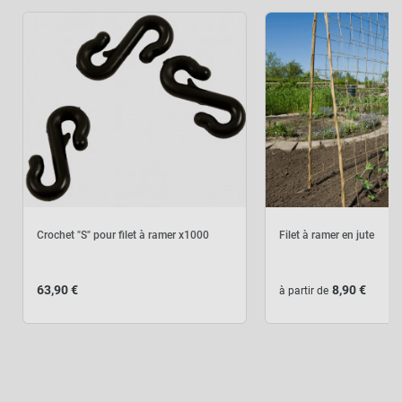
-
+
1,99 €
8,90 €
Kit complet :
Filet à ramer
Produits associés
+
8,90 €
0,00 €
AJOUTER L'ENSEMBLE AU
Crochet "S" pour filet à ramer x1000
Filet à ramer en jute
PANIER
63,90 €
8,90 €
à partir de