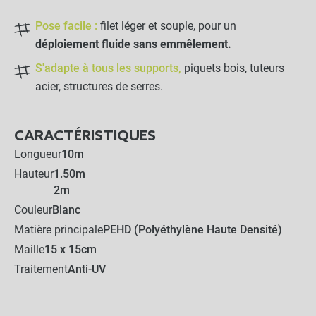
Pose facile :
filet léger et souple, pour un
déploiement fluide sans emmêlement.
S'adapte à tous les supports,
piquets bois, tuteurs
acier, structures de serres.
CARACTÉRISTIQUES
Longueur
10m
Hauteur
1.50m
2m
Couleur
Blanc
Matière principale
PEHD (Polyéthylène Haute Densité)
Maille
15 x 15cm
Traitement
Anti-UV