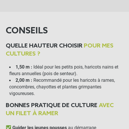
Filet à ramer 10m – Mailles 15 x 15
close
cm : Le support idéal pour vos cultures
grimpantes
Sélectionnez votre dimension : 1.50 x 10 m
CONSEILS
8,90 €
QUELLE HAUTEUR CHOISIR
POUR MES
LES PRODUITS ALTERNATIFS
CULTURES ?
Crochet "S" pour filet à
1,50 m :
Idéal pour les petits pois, haricots nains et
ramer x1000
fleurs annuelles (pois de senteur).
2,00 m :
Recommandé pour les haricots à rames,
-
+
concombres, chayottes et plantes grimpantes
63,90 €
vigoureuses.
BONNES PRATIQUE DE CULTURE
AVEC
Sardine Simple (40cm)
UN FILET À RAMER
✅
Guider les jeunes pousses
au démarrage