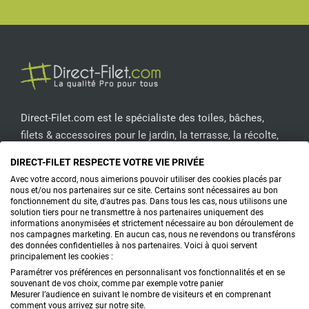
Facebook
Pinterest
Instagram
YouT
Direct-Filet.com est le spécialiste des toiles, bâches,
filets & accessoires pour le jardin, la terrasse, la récolte,
l'emballage de fruits & légumes, le sport, les clôtures...
DIRECT-FILET RESPECTE VOTRE VIE PRIVÉE
Avec votre accord, nous aimerions pouvoir utiliser des cookies placés par
CONTACTEZ-NOUS
nous et/ou nos partenaires sur ce site. Certains sont nécessaires au bon
fonctionnement du site, d'autres pas. Dans tous les cas, nous utilisons une
solution tiers pour ne transmettre à nos partenaires uniquement des
informations anonymisées et strictement nécessaire au bon déroulement de
nos campagnes marketing. En aucun cas, nous ne revendons ou transférons
PRODUITS
des données confidentielles à nos partenaires. Voici à quoi servent
principalement les cookies :
CONSEILS
Paramétrer vos préférences en personnalisant vos fonctionnalités et en se
souvenant de vos choix, comme par exemple votre panier
Mesurer l’audience en suivant le nombre de visiteurs et en comprenant
FAQ
comment vous arrivez sur notre site.