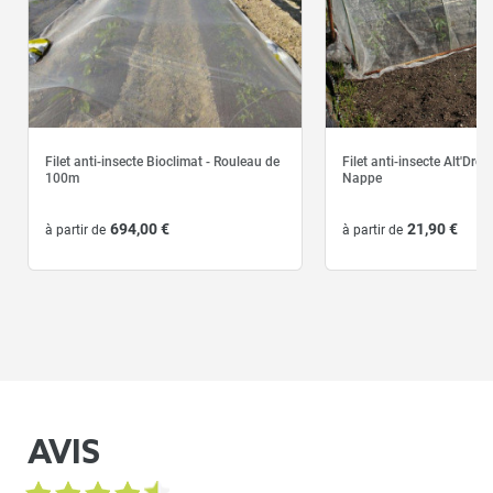
UNE POSE EN TOUTE TRANQUILLITÉ
Arceaux rigides plastifiés
pour tunnel de forçage
-
+
38,90 €
Filet anti-insecte Bioclimat - Rouleau de
Filet anti-insecte Alt'Dro
100m
Nappe
LES PRODUITS ALTERNATIFS
694,00 €
21,90 €
à partir de
à partir de
Lot de 6 double clips de
fixation
-
+
4,50 €
AVIS
Lot de 4 griffes de fixation
au sol