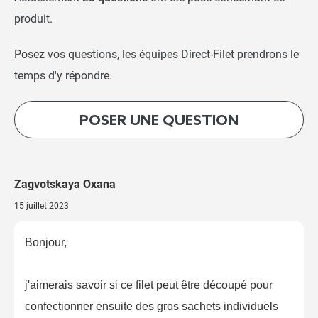
Bobine de lien tubetto pour
produit.
palissage Ø3mm
Posez vos questions, les équipes Direct-Filet prendrons le
-
+
temps d'y répondre.
3,50 €
POSER UNE QUESTION
Tubetto Biodégradable -
Bobine 500g (Lien de
palissage)
-
+
Zagvotskaya Oxana
14,90 €
15 juillet 2023
Liens plastiques armés -
Bonjour,
Liens de 15cm
j'aimerais savoir si ce filet peut être découpé pour
-
+
2,30 €
confectionner ensuite des gros sachets individuels