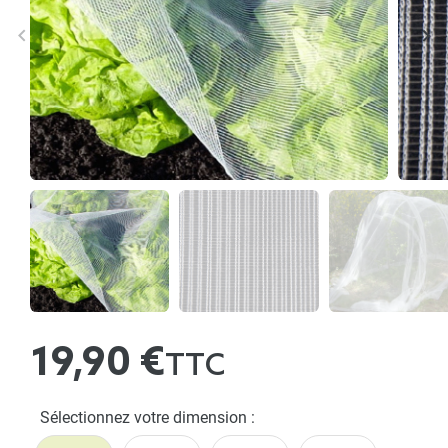
keyboard_arrow_left
keyboard_arrow_right
Précédent
Sui
19,90 €
TTC
Sélectionnez votre dimension :