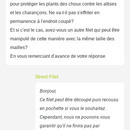
pour protéger les plants des choux contre les altises
Fil de palissage souple
et les charançons. Ne va-t-il pas s'effriter en
permanence à l'endroit coupé?
Et si c'est le cas, avez-vous un autre filet qui peut être
-
+
3,50 €
manipulé de cette manière avec la même taille des
mailles?
Lien de tuteurage souple
En vous remerciant d'avance de votre réponse
métal et jute
Direct-Filet
-
+
5,50 €
Bonjour,
Ce filet peut être découpé puis recousu
58,80 €
en pochette si vous le souhaitez.
Kit complet :
Cependant, nous ne pouvons vous
Filet anti insecte
Produits associés
+
19,90 €
38,90 €
garantir qu'il ne finira pas par