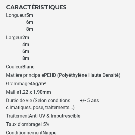
CARACTÉRISTIQUES
Longueur
5m
6m
8m
Largeur
2m
4m
6m
8m
Couleur
Blanc
Matière principale
PEHD (Polyéthylène Haute Densité)
Grammage
45g/m²
Maille
1.22 x 1.90mm
Durée de vie (Selon conditions
+/- 5 ans
climatiques, pose, traitements...)
Traitement
Anti-UV & Imputrescible
Taux d'ombrage
15%
Conditionnement
Nappe