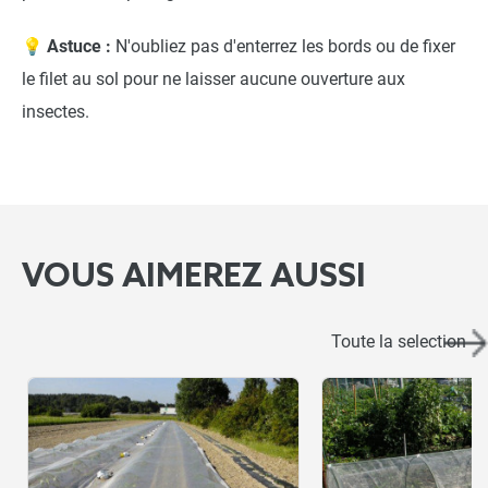
💡 Astuce :
N'oubliez pas d'enterrez les bords ou de fixer
le filet au sol pour ne laisser aucune ouverture aux
insectes.
VOUS AIMEREZ AUSSI
Filet anti-insecte Bioclimat
Toute la selection
close
Sélectionnez votre dimension : 2 x 5 m
19,90 €
NOTRE RECOMMANDATION POUR