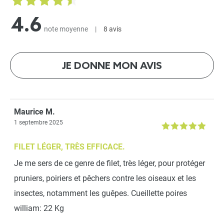
4.6
-
+
note moyenne
|
8 avis
7,90 €
Kit d'irrigation goutte à
JE DONNE MON AVIS
goutte pour potager,
parterres ou suspension
-
+
29,90 €
Maurice M.
1 septembre 2025
Lot de 40 étiquettes de
FILET LÉGER, TRÈS EFFICACE.
couleur 10cm
Je me sers de ce genre de filet, très léger, pour protéger
-
+
pruniers, poiriers et pêchers contre les oiseaux et les
3,99 €
insectes, notamment les guêpes. Cueillette poires
william: 22 Kg
Lot de 3 étiquettes en