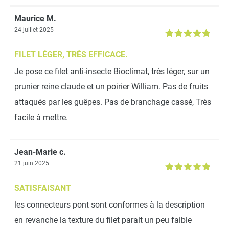
ardoise ovale à piquer
Maurice M.
-
+
24 juillet 2025
9,99 €
FILET LÉGER, TRÈS EFFICACE.
Je pose ce filet anti-insecte Bioclimat, très léger, sur un
Tubetto (Lien de palissage)
prunier reine claude et un poirier William. Pas de fruits
attaqués par les guêpes. Pas de branchage cassé, Très
-
+
facile à mettre.
5,90 €
Lot de 10 agrafes en bois
Jean-Marie c.
21 juin 2025
SATISFAISANT
-
+
9,90 €
les connecteurs pont sont conformes à la description
en revanche la texture du filet parait un peu faible