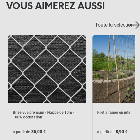
VOUS AIMEREZ AUSSI
Toute la selection
Brise-vue premium - Nappe de 10m -
Filet à ramer en jute
100% occultation
35,00 €
8,90 €
à partir de
à partir de