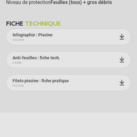
Niveau de protection
Feuilles (tous) + gros débris
Pitons escamotables Alu &
Inox (Bois et composite) -
Lot de 10
FICHE
TECHNIQUE
-
+
Infographie : Piscine
49,90 €
638.26KB
Lot de 10 crochets
Anti-feuilles : fiche tech.
universels plastique
5.03MB
-
+
Filets piscine : fiche pratique
15,00 €
345.03KB
Crochets universels Inox
pour bâche - Lot de 10
-
+
26,00 €