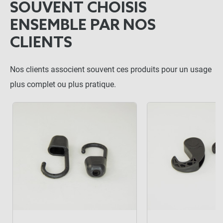
SOUVENT CHOISIS
ENSEMBLE PAR NOS
Tendeurs 2 crochets - Noir x

10
CLIENTS
-
+
16,90 €
Nos clients associent souvent ces produits pour un usage
plus complet ou plus pratique.
106,74 €
Kit complet :
Filet de protection
Produits associés
+
39,40 €
67,34 €
AJOUTER L'ENSEMBLE AU
PANIER