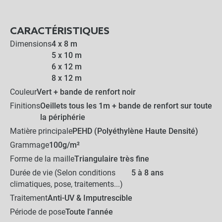
-
+
0,76 €
CARACTÉRISTIQUES
Dimensions
4 x 8 m
5 x 10 m
Sardine Simple (40cm)
6 x 12 m
8 x 12 m
Couleur
Vert + bande de renfort noir
-
+
0,99 €
Finitions
Oeillets tous les 1m + bande de renfort sur toute
la périphérie
Matière principale
PEHD (Polyéthylène Haute Densité)
LES PRODUITS ALTERNATIFS
Grammage
100g/m²
Pitons escamotables Inox
Forme de la maille
Triangulaire très fine
Ø 12mm - Lot de 10
Durée de vie (Selon conditions
5 à 8 ans
climatiques, pose, traitements...)
-
+
Traitement
Anti-UV & Imputrescible
26,00 €
Période de pose
Toute l'année