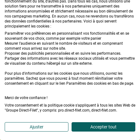
fonctionnement du site, d'autres pas. Dans tous les cas, nous utilisons une
solution tiers pour ne transmettre à nos partenaires uniquement des
informations anonymisées et strictement nécessaire au bon déroulement de
PAIEMENT EN 4 FOIS
LIVRAISON EXPRESS
SATISFAIT
nos campagnes marketing. En aucun cas, nous ne revendons ou transférons
sans frais
en 24/48 heures
sous 
des données confidentielles à nos partenaires. Voici à quoi servent
principalement les cookies :
Paramétrer vos préférences en personnalisant vos fonctionnalités et en se
souvenant de vos choix, comme par exemple votre panier
Mesurer l’audience en suivant le nombre de visiteurs et en comprenant
comment vous arrivez sur notre site.
Proposer des publicités personnalisées et en suivre les performances.
Partager des informations avec les réseaux sociaux utilisés et vous permettre
de visualiser du contenu hébergé sur un site externe.
NEWSLETTER
Pour plus d'informations sur les cookies que nous utilisons, ouvrez les
paramètres. Sachez que vous pouvez à tout moment réinitialiser votre
consentement en cliquant sur le lien Paramètres des cookies en bas de page.
Merci de votre confiance !
Votre consentement et la politique cookie s'appliquent à tous les sites Web de
L'inscription à la newsletter vous permettra de recevoir des offres
"Groupe Direct-Filet", y compris: pro.direct-filet.com, direct-filet.com.
commerciales de la part de Direct Filet. Vous pouvez à tout moment
vous désabonner. Pour plus d'information vous pouvez consulter
la
Ajuster
Accepter tout
politique de protection des données personnelles.