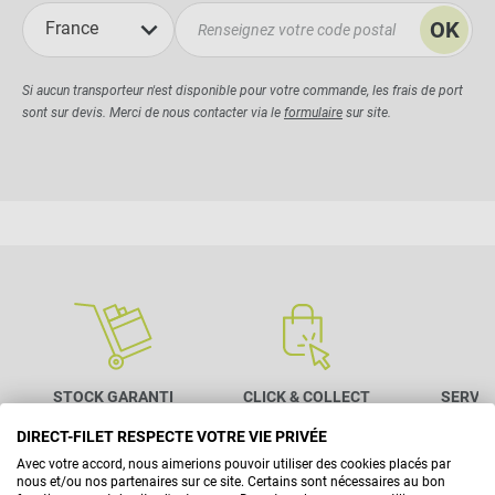
OK
France
Si aucun transporteur n'est disponible pour votre commande, les frais de port
sont sur devis. Merci de nous contacter via le
formulaire
sur site.
STOCK GARANTI
CLICK & COLLECT
SERVIC
sur tous nos produits
en 30 minutes
04 42 
DIRECT-FILET RESPECTE VOTRE VIE PRIVÉE
Avec votre accord, nous aimerions pouvoir utiliser des cookies placés par
nous et/ou nos partenaires sur ce site. Certains sont nécessaires au bon