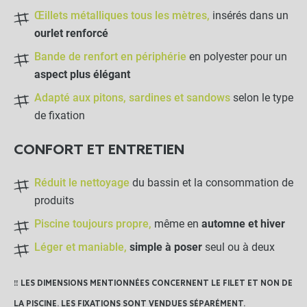
Œillets métalliques tous les mètres,
insérés dans un
ourlet renforcé
Filet de protection piscine & volet
close
roulant : Le + robuste
Bande de renfort en périphérie
en polyester pour un
Sélectionnez votre dimension : 4 x 8 m
39,40 €
aspect plus élégant
Adapté aux pitons, sardines et sandows
selon le type
NOTRE RECOMMANDATION POUR
de fixation
UNE POSE EN TOUTE TRANQUILLITÉ
CONFORT ET ENTRETIEN
Bobine de sandow 50m
Réduit le nettoyage
du bassin et la consommation de
Ø6mm
produits
-
+
Piscine toujours propre,
même en
automne et hiver
37,50 €
Léger et maniable,
simple à poser
seul ou à deux
Crochet Sandow
‼️ LES DIMENSIONS MENTIONNÉES CONCERNENT LE FILET ET NON DE
LA PISCINE. LES FIXATIONS SONT VENDUES SÉPARÉMENT.