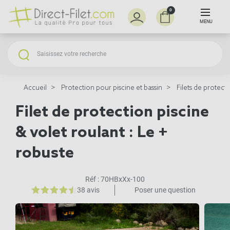
0
MENU
Accueil
Protection pour piscine et bassin
Filets de protect
Filet de protection piscine
& volet roulant : Le +
robuste
Réf :
70HBxXx-100
38 avis
Poser une question