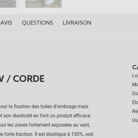
AVIS
QUESTIONS
LIVRAISON
C
Lo
W / CORDE
Ma
Di
El
pour la fixation des toiles d'ombrage mais
Ré
t son élasticité en font un produit efficace
Us
 pour les zones fortement exposées au vent,
e forte traction. Il est élastique à 150%, soit