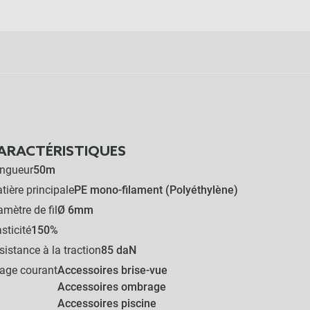
ARACTÉRISTIQUES
ngueur
50m
tière principale
PE mono-filament (Polyéthylène)
amètre de fil
Ø 6mm
asticité
150%
sistance à la traction
85 daN
age courant
Accessoires brise-vue
Accessoires ombrage
Accessoires piscine