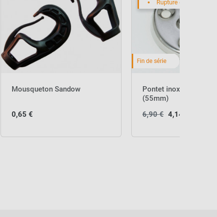
Rupture de stock
Mousqueton Sandow
Pontet inox sur platine
(55mm)
0,65 €
6,90 €
4,14 €