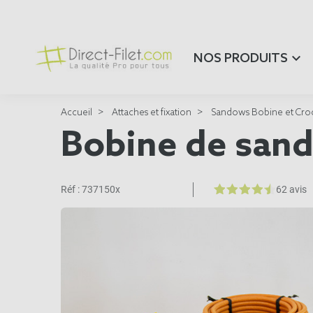
NOS PRODUITS
Accueil
Attaches et fixation
Sandows Bobine et Cro
Bobine de sa
Réf :
737150x
62 avis