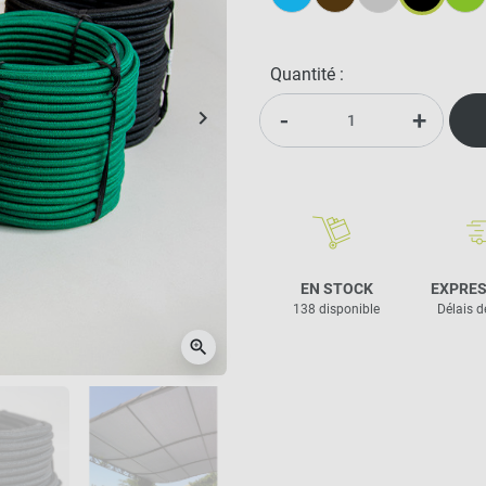
Bleu
Brun
Gris
Noir
Vert
Quantité :
-
+
keyboard_arrow_right
Suivant
EN STOCK
EXPRES
138 disponible
Délais d
zoom_in