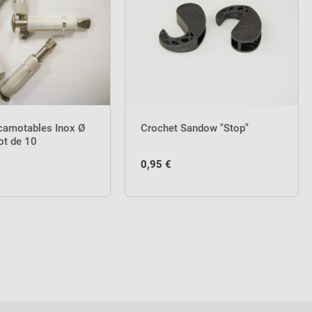
camotables Inox Ø
Crochet Sandow "Stop"
ot de 10
0,95 €