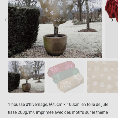
keyboard_arrow_left
keyboard_arrow_right
Précédent
Sui
1 housse d'hivernage, Ø75cm x 100cm, en toile de jute
tissé 200g/m², imprimée avec des motifs sur le thème