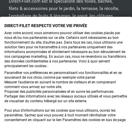
Direct-Filet.com est le spécialiste des toiles, bâches,
filets & accessoires pour le jardin, la terrasse, la récolte,
l'emballage de fruits & légumes, le sport, les clôtures...
DIRECT-FILET RESPECTE VOTRE VIE PRIVÉE
CONTACTEZ-NOUS
Avec votre accord, nous aimerions pouvoir utiliser des cookies placés par
nous et/ou nos partenaires sur ce site. Certains sont nécessaires au bon
fonctionnement du site, d'autres pas. Dans tous les cas, nous utilisons une
solution tiers pour ne transmettre à nos partenaires uniquement des
informations anonymisées et strictement nécessaire au bon déroulement de
PRODUITS
nos campagnes marketing. En aucun cas, nous ne revendons ou transférons
des données confidentielles à nos partenaires. Voici à quoi servent
principalement les cookies :
CONSEILS
Paramétrer vos préférences en personnalisant vos fonctionnalités et en se
souvenant de vos choix, comme par exemple votre panier
FAQ
Mesurer l’audience en suivant le nombre de visiteurs et en comprenant
comment vous arrivez sur notre site.
Proposer des publicités personnalisées et en suivre les performances.
DEMANDE DE DEVIS
Partager des informations avec les réseaux sociaux utilisés et vous permettre
de visualiser du contenu hébergé sur un site externe.
Pour plus d'informations sur les cookies que nous utilisons, ouvrez les
paramètres. Sachez que vous pouvez à tout moment réinitialiser votre
consentement en cliquant sur le lien Paramètres des cookies en bas de page.