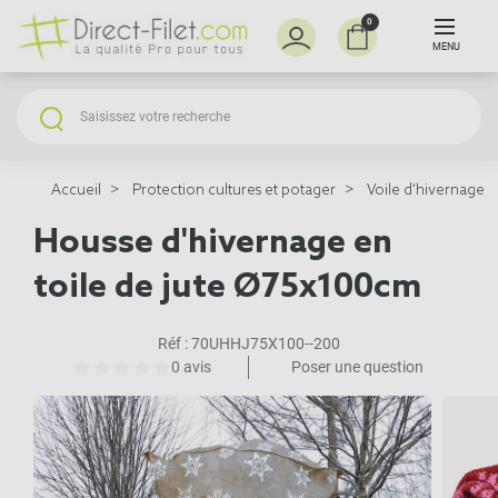
0
MENU
Accueil
Protection cultures et potager
Voile d'hivernage e
Housse d'hivernage en
toile de jute Ø75x100cm
Réf :
70UHHJ75X100--200
0 avis
Poser une question