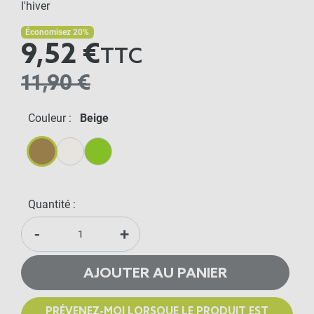
l'hiver
Économisez 20%
9,52 €
TTC
11,90 €
Couleur :
Beige
Beige
Blanc
Vert
Quantité :
-
+
AJOUTER AU PANIER
PRÉVENEZ-MOI LORSQUE LE PRODUIT EST