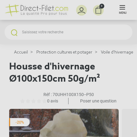
0
MENU
Accueil
Protection cultures et potager
Voile d'hivernage e
Housse d'hivernage
Ø100x150cm 50g/m²
Réf :
70UHH100X150--P50
0 avis
Poser une question
-20%