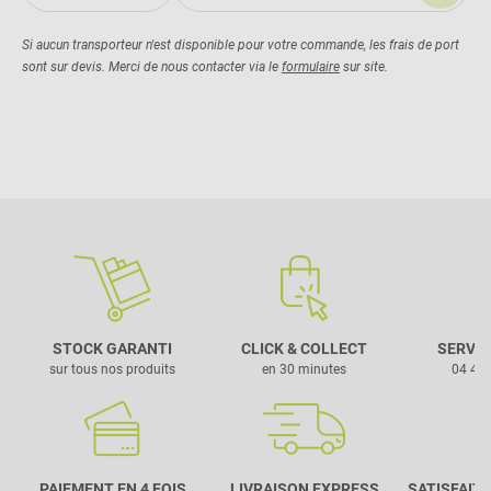
Si aucun transporteur n'est disponible pour votre commande, les frais de port
sont sur devis. Merci de nous contacter via le
formulaire
sur site.
STOCK GARANTI
CLICK & COLLECT
SERVIC
sur tous nos produits
en 30 minutes
04 42 
PAIEMENT EN 4 FOIS
LIVRAISON EXPRESS
SATISFAIT