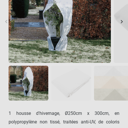
keyboard_arrow_left
keyboard_arrow_right
Précédent
Sui
1 housse d'hivernage, Ø250cm x 300cm, en
polypropylène non tissé, traitées anti-UV, de coloris