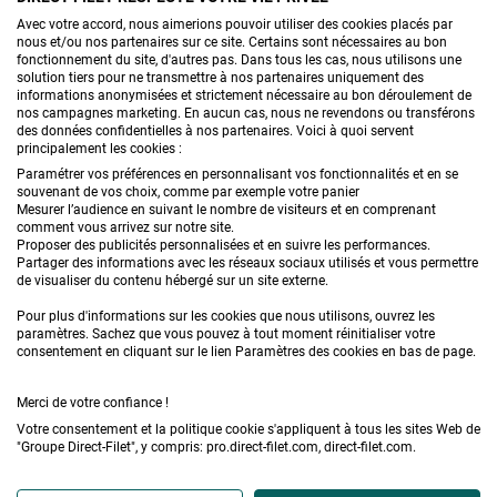
Avec votre accord, nous aimerions pouvoir utiliser des cookies placés par
CONTACTEZ-NOUS
nous et/ou nos partenaires sur ce site. Certains sont nécessaires au bon
fonctionnement du site, d'autres pas. Dans tous les cas, nous utilisons une
solution tiers pour ne transmettre à nos partenaires uniquement des
informations anonymisées et strictement nécessaire au bon déroulement de
nos campagnes marketing. En aucun cas, nous ne revendons ou transférons
PRODUITS
des données confidentielles à nos partenaires. Voici à quoi servent
principalement les cookies :
CONSEILS
Paramétrer vos préférences en personnalisant vos fonctionnalités et en se
souvenant de vos choix, comme par exemple votre panier
Mesurer l’audience en suivant le nombre de visiteurs et en comprenant
FAQ
comment vous arrivez sur notre site.
Proposer des publicités personnalisées et en suivre les performances.
Partager des informations avec les réseaux sociaux utilisés et vous permettre
DEMANDE DE DEVIS
de visualiser du contenu hébergé sur un site externe.
Pour plus d'informations sur les cookies que nous utilisons, ouvrez les
paramètres. Sachez que vous pouvez à tout moment réinitialiser votre
consentement en cliquant sur le lien Paramètres des cookies en bas de page.
Merci de votre confiance !
Votre consentement et la politique cookie s'appliquent à tous les sites Web de
Conditions générales de vente
Mentions légales
"Groupe Direct-Filet", y compris: pro.direct-filet.com, direct-filet.com.
Confidentialité & données personnelles