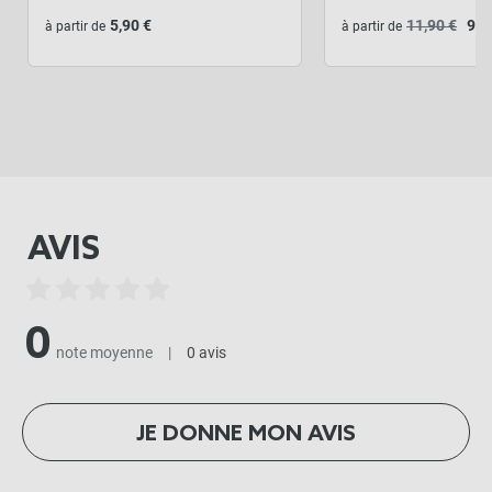
5,90 €
11,90 €
9,5
à partir de
à partir de
AVIS
0
note moyenne
|
0 avis
JE DONNE MON AVIS