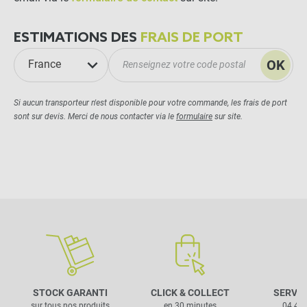
ESTIMATIONS DES
FRAIS DE PORT
OK
France
Si aucun transporteur n'est disponible pour votre commande, les frais de port
sont sur devis. Merci de nous contacter via le
formulaire
sur site.
STOCK GARANTI
CLICK & COLLECT
SERVIC
sur tous nos produits
en 30 minutes
04 42 