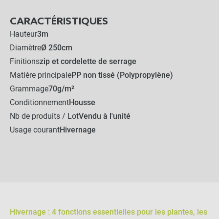
CARACTÉRISTIQUES
Hauteur
3m
Diamètre
Ø 250cm
Finitions
zip et cordelette de serrage
Matière principale
PP non tissé (Polypropylène)
Grammage
70g/m²
Conditionnement
Housse
Nb de produits / Lot
Vendu à l'unité
Usage courant
Hivernage
Hivernage : 4 fonctions essentielles pour les plantes, les