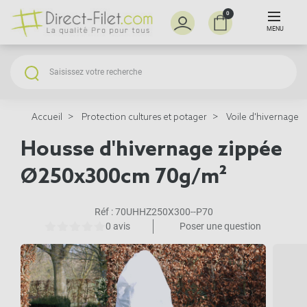
0
MENU
Accueil
Protection cultures et potager
Voile d'hivernage e
Housse d'hivernage zippée
Ø250x300cm 70g/m²
Réf :
70UHHZ250X300--P70
0 avis
Poser une question