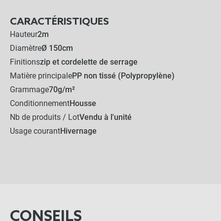
CARACTÉRISTIQUES
Hauteur
2m
Diamètre
Ø 150cm
Finitions
zip et cordelette de serrage
Matière principale
PP non tissé (Polypropylène)
Grammage
70g/m²
Conditionnement
Housse
Nb de produits / Lot
Vendu à l'unité
Usage courant
Hivernage
CONSEILS