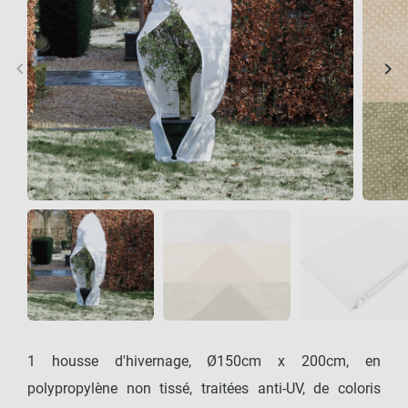
keyboard_arrow_left
keyboard_arrow_right
Précédent
Sui
1 housse d'hivernage, Ø150cm x 200cm, en
polypropylène non tissé, traitées anti-UV, de coloris