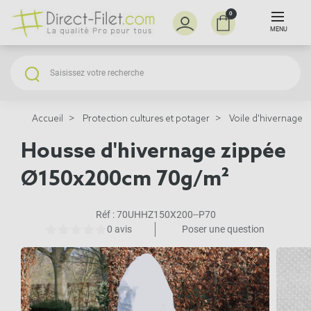
0
MENU
Accueil
Protection cultures et potager
Voile d'hivernage e
Housse d'hivernage zippée
Ø150x200cm 70g/m²
Réf :
70UHHZ150X200--P70
0 avis
Poser une question