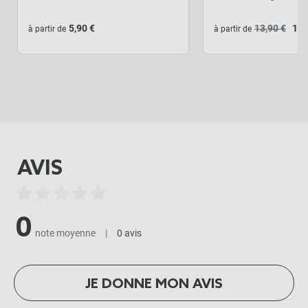
5,90 €
13,90 €
11,
à partir de
à partir de
AVIS
0
note moyenne
|
0 avis
JE DONNE MON AVIS