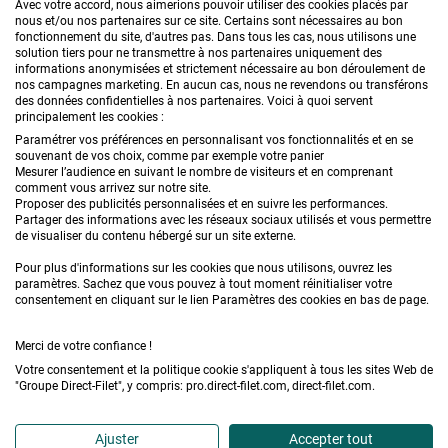
CONTACTEZ-NOUS
Avec votre accord, nous aimerions pouvoir utiliser des cookies placés par
nous et/ou nos partenaires sur ce site. Certains sont nécessaires au bon
fonctionnement du site, d'autres pas. Dans tous les cas, nous utilisons une
solution tiers pour ne transmettre à nos partenaires uniquement des
informations anonymisées et strictement nécessaire au bon déroulement de
PRODUITS
nos campagnes marketing. En aucun cas, nous ne revendons ou transférons
des données confidentielles à nos partenaires. Voici à quoi servent
principalement les cookies :
CONSEILS
Paramétrer vos préférences en personnalisant vos fonctionnalités et en se
souvenant de vos choix, comme par exemple votre panier
FAQ
Mesurer l’audience en suivant le nombre de visiteurs et en comprenant
comment vous arrivez sur notre site.
Proposer des publicités personnalisées et en suivre les performances.
DEMANDE DE DEVIS
Partager des informations avec les réseaux sociaux utilisés et vous permettre
de visualiser du contenu hébergé sur un site externe.
Pour plus d'informations sur les cookies que nous utilisons, ouvrez les
paramètres. Sachez que vous pouvez à tout moment réinitialiser votre
consentement en cliquant sur le lien Paramètres des cookies en bas de page.
Merci de votre confiance !
Conditions générales de vente
Mentions légales
Votre consentement et la politique cookie s'appliquent à tous les sites Web de
"Groupe Direct-Filet", y compris: pro.direct-filet.com, direct-filet.com.
Confidentialité & données personnelles
Plan du site
Accédez à l'Espace professionnel
Ajuster
Accepter tout