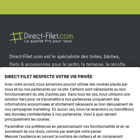
Facebook
Pinterest
Instagram
YouT
Direct-Filet.com est le spécialiste des toiles, bâches,
filets & accessoires pour le jardin, la terrasse, la récolte,
l'emballage de fruits & légumes, le sport, les clôtures...
DIRECT-FILET RESPECTE VOTRE VIE PRIVÉE
Avec votre accord, nous aimerions pouvoir utiliser des cookies placés par
CONTACTEZ-NOUS
nous et/ou nos partenaires sur ce site. Certains sont nécessaires au bon
fonctionnement du site, d'autres pas. Dans tous les cas, nous utilisons une
solution tiers pour ne transmettre à nos partenaires uniquement des
informations anonymisées et strictement nécessaire au bon déroulement de
nos campagnes marketing. En aucun cas, nous ne revendons ou transférons
PRODUITS
des données confidentielles à nos partenaires. Voici à quoi servent
principalement les cookies :
CONSEILS
Paramétrer vos préférences en personnalisant vos fonctionnalités et en se
souvenant de vos choix, comme par exemple votre panier
Mesurer l’audience en suivant le nombre de visiteurs et en comprenant