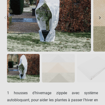
keyboard_arrow_left
keyboard_arrow_right
Précédent
Sui
1 housses d'hivernage zippée avec système
autobloquant, pour aider les plantes à passer l'hiver en