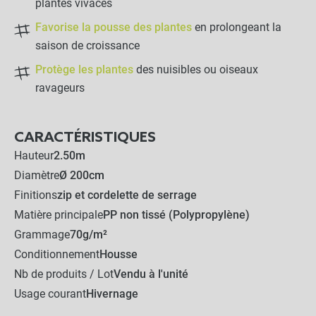
plantes vivaces
Favorise la pousse des plantes
en prolongeant la
saison de croissance
Protège les plantes
des nuisibles ou oiseaux
ravageurs
CARACTÉRISTIQUES
Hauteur
2.50m
Diamètre
Ø 200cm
Finitions
zip et cordelette de serrage
Matière principale
PP non tissé (Polypropylène)
Grammage
70g/m²
Conditionnement
Housse
Nb de produits / Lot
Vendu à l'unité
Usage courant
Hivernage