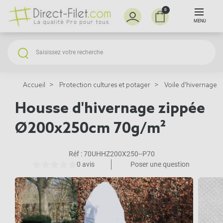
0
MENU
Accueil
Protection cultures et potager
Voile d'hivernage e
Housse d'hivernage zippée
Ø200x250cm 70g/m²
Réf :
70UHHZ200X250--P70
0 avis
Poser une question