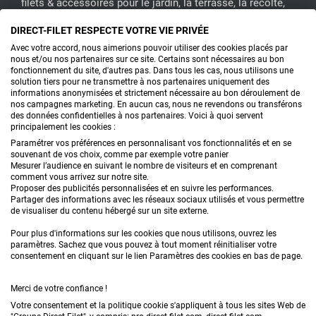
filets & accessoires pour le jardin, la terrasse, la récolte,
l'emballage de fruits & légumes, le sport, les clôtures...
DIRECT-FILET RESPECTE VOTRE VIE PRIVÉE
Avec votre accord, nous aimerions pouvoir utiliser des cookies placés par
nous et/ou nos partenaires sur ce site. Certains sont nécessaires au bon
CONTACTEZ-NOUS
fonctionnement du site, d'autres pas. Dans tous les cas, nous utilisons une
solution tiers pour ne transmettre à nos partenaires uniquement des
informations anonymisées et strictement nécessaire au bon déroulement de
nos campagnes marketing. En aucun cas, nous ne revendons ou transférons
PRODUITS
des données confidentielles à nos partenaires. Voici à quoi servent
principalement les cookies :
CONSEILS
Paramétrer vos préférences en personnalisant vos fonctionnalités et en se
souvenant de vos choix, comme par exemple votre panier
Mesurer l’audience en suivant le nombre de visiteurs et en comprenant
FAQ
comment vous arrivez sur notre site.
Proposer des publicités personnalisées et en suivre les performances.
Partager des informations avec les réseaux sociaux utilisés et vous permettre
DEMANDE DE DEVIS
de visualiser du contenu hébergé sur un site externe.
Pour plus d'informations sur les cookies que nous utilisons, ouvrez les
paramètres. Sachez que vous pouvez à tout moment réinitialiser votre
consentement en cliquant sur le lien Paramètres des cookies en bas de page.
Merci de votre confiance !
Votre consentement et la politique cookie s'appliquent à tous les sites Web de
Conditions générales de vente
Mentions légales