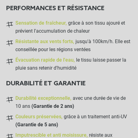
PERFORMANCES ET RÉSISTANCE
Bobine de sandow 25m
Ø6mm
Sensation de fraîcheur,
grâce à son tissu ajouré et
prévient l'accumulation de chaleur
-
+
21,50 €
Résistante aux vents forts,
jusqu'à 100km/h. Elle est
conseillée pour les régions ventées
Crochet Sandow "Stop"
Évacuation rapide de l'eau,
le tissu laisse passer la
pluie sans retenir d'humidité
-
+
DURABILITÉ ET GARANTIE
0,95 €
Durabilité exceptionnelle,
avec une durée de vie de
Crochet Sandow
10 ans
(Garantie de 2 ans)
Couleurs préservées,
grâce à un traitement anti-UV
(Garantie de 5 ans)
-
+
0,80 €
Imputrescible et anti moisissure,
résiste aux