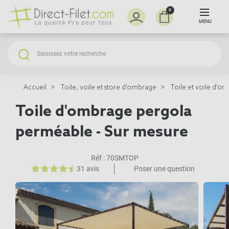
0
MENU
Accueil
Toile, voile et store d'ombrage
Toile et voile d'o
Toile d'ombrage pergola
perméable - Sur mesure
Réf :
70SMTOP
31 avis
Poser une question