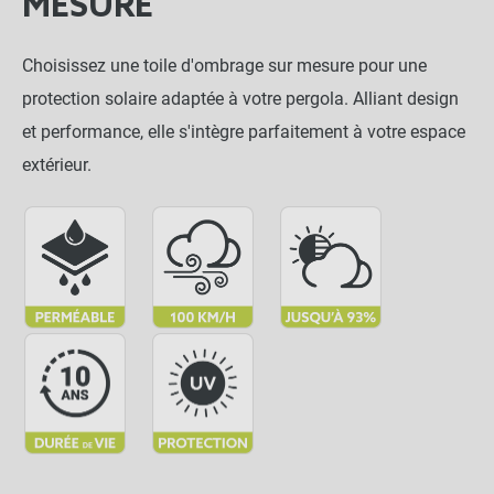
MESURE
Choisissez une toile d'ombrage sur mesure pour une
protection solaire adaptée à votre pergola. Alliant design
et performance, elle s'intègre parfaitement à votre espace
extérieur.
Toile d'ombrage pergola perméable -
close
Sur mesure
18,99 €
Crème
NOTRE RECOMMANDATION POUR
UNE POSE EN TOUTE TRANQUILLITÉ