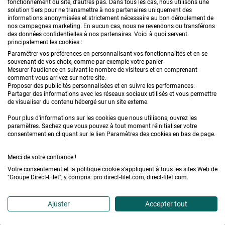
fonctionnement du site, d'autres pas. Dans tous les cas, nous utilisons une
toiles d'ombrage sur mesure ici :
Toile
solution tiers pour ne transmettre à nos partenaires uniquement des
informations anonymisées et strictement nécessaire au bon déroulement de
d'ombrage pergola perméable sur
nos campagnes marketing. En aucun cas, nous ne revendons ou transférons
des données confidentielles à nos partenaires. Voici à quoi servent
mesure
.
principalement les cookies :
Paramétrer vos préférences en personnalisant vos fonctionnalités et en se
souvenant de vos choix, comme par exemple votre panier
Cordialement,
Mesurer l’audience en suivant le nombre de visiteurs et en comprenant
comment vous arrivez sur notre site.
Le service Client Direct-Filet.
Proposer des publicités personnalisées et en suivre les performances.
Partager des informations avec les réseaux sociaux utilisés et vous permettre
de visualiser du contenu hébergé sur un site externe.
Pour plus d'informations sur les cookies que nous utilisons, ouvrez les
paramètres. Sachez que vous pouvez à tout moment réinitialiser votre
Delphine C.
consentement en cliquant sur le lien Paramètres des cookies en bas de page.
26 mai 2026
Merci de votre confiance !
Votre consentement et la politique cookie s'appliquent à tous les sites Web de
Bonjour, la toile d'ombrage est elle adaptée pour un
"Groupe Direct-Filet", y compris: pro.direct-filet.com, direct-filet.com.
effet brise vue ? Merci
Ajuster
Accepter tout