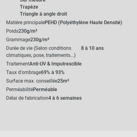
Sur mesure
Trapèze
Triangle à angle droit
Matière principale
PEHD (Polyéthylène Haute Densité)
Poids
230g/m²
Grammage
230g/m²
Durée de vie (Selon conditions
8 à 10 ans
climatiques, pose, traitements...)
Traitement
Anti-UV & Imputrescible
Taux d'ombrage
69% à 93%
Surface max. conseillée
25m²
Perméabilité
Perméable
Délai de fabrication
4 à 6 semaines