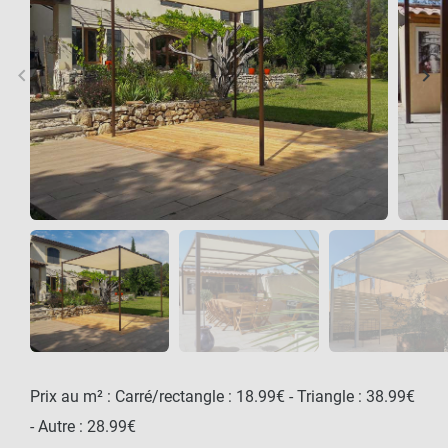
keyboard_arrow_left
keyboard_arrow_right
Précédent
Sui
Prix au m² : Carré/rectangle : 18.99€ - Triangle : 38.99€
- Autre : 28.99€