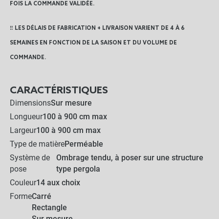
FOIS LA COMMANDE VALIDÉE.
Toile d ombrage
Produits associés
+
18,99 €
48,50 €
‼️ LES DÉLAIS DE FABRICATION + LIVRAISON VARIENT DE 4 À 6
SEMAINES EN FONCTION DE LA SAISON ET DU VOLUME DE
AJOUTER L'ENSEMBLE AU
PANIER
COMMANDE.
CARACTÉRISTIQUES
Dimensions
Sur mesure
Longueur
100 à 900 cm max
Largeur
100 à 900 cm max
Type de matière
Perméable
Système de
Ombrage tendu, à poser sur une structure
pose
type pergola
Couleur
14 aux choix
Forme
Carré
Rectangle