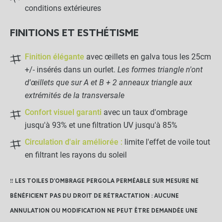
conditions extérieures
Sac de rangement
FINITIONS ET ESTHÉTISME
Finition élégante
avec œillets en galva tous les 25cm
-
+
20,00 €
+/- insérés dans un ourlet.
Les formes triangle n'ont
d'œillets que sur A et B + 2 anneaux triangle aux
extrémités de la transversale
LES PRODUITS ALTERNATIFS
Confort visuel garanti
avec un taux d'ombrage
jusqu'à 93% et une filtration UV jusqu'à 85%
Crochet champignon de
fixation
Circulation d'air améliorée :
limite l'effet de voile tout
en filtrant les rayons du soleil
-
+
0,30 €
‼️ LES TOILES D'OMBRAGE PERGOLA PERMÉABLE SUR MESURE NE
BÉNÉFICIENT PAS DU DROIT DE RÉTRACTATION : AUCUNE
ANNULATION OU MODIFICATION NE PEUT ÊTRE DEMANDÉE UNE
67,49 €
Kit complet :