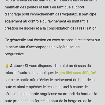
recouvrement de décharges... Il contribue efficacement au
maintien des pentes et talus en tant que support
d'ancrage pour l'enracinement des végétaux. Il participe
également au contrôle du ravinement en limitant la
création de rigoles et à la consolidation de la réalisation.
Ce géotextile anti érosion en coco se pose directement sur
la pente afin d'accompagner la végétalisation
progressive.
💡 Astuce :
Si vous disposez d'un plat au-dessus du
talus, il faudra alors appliquer le
géo filet coco 400g/m²
sur cette partie afin d'éviter le ravinement du haut de la
bute et ainsi empêcher le recule naturel à cause de
Géo Filet Coco anti érosion - 740g/m²
close
l'érosion sur la partie anguleuse ou arrondi du haut de la
- Balle de 50m pliée
Dimension : 2 x 50 m
bute (maintient la forme du haut de la berge ou de la
270,00 €