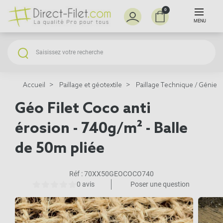
0
MENU
Accueil
Paillage et géotextile
Paillage Technique / Génie V
Géo Filet Coco anti
érosion - 740g/m² - Balle
de 50m pliée
Réf :
70XX50GEOCOCO740
0 avis
Poser une question