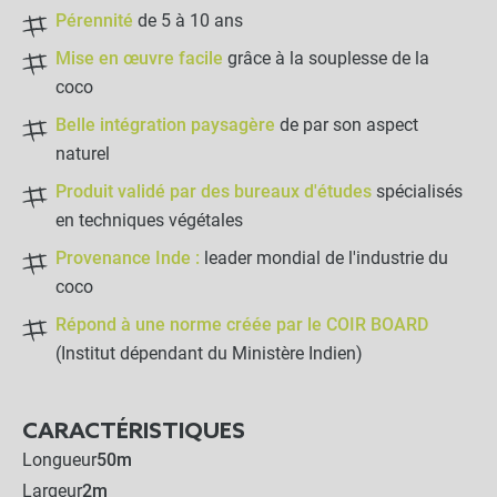
Pérennité
de 5 à 10 ans
Lot de 250 agrafes métal
Mise en œuvre facile
grâce à la souplesse de la
4x9x24cm - Sol caillouteux
coco
Belle intégration paysagère
de par son aspect
-
+
naturel
41,90 €
Produit validé par des bureaux d'études
spécialisés
en techniques végétales
Lot de 50 agrafes
biodégradables
Provenance Inde :
leader mondial de l'industrie du
coco
-
+
Répond à une norme créée par le COIR BOARD
29,90 €
(Institut dépendant du Ministère Indien)
405,90 €
Kit complet :
CARACTÉRISTIQUES
Géo Filet Coco
Produits associés
Longueur
50m
+
270,00 €
135,90 €
Largeur
2m