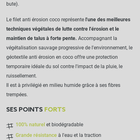
bute).
NOTRE RECOMMANDATION POUR
Le filet anti érosion coco représente
l'une des meilleures
UNE POSE EN TOUTE TRANQUILLITÉ
techniques végétales de lutte contre l'érosion et le
maintien de talus à forte pente.
Accompagnant la
Lot de 250 ancrages au sol
en bois de hêtre et chêne
végétalisation sauvage progressive de l'environnement, le
pour géo filets et bionatte
géotextile anti érosion en coco offre une protection
-
+
temporaire idéale du sol contre l'impact de la pluie, le
135,90 €
ruissellement.
Il est à privilégié en milieu humide grâce à ses fibres
LES PRODUITS ALTERNATIFS
trempées.
Lot de 100 agrafes Métal
SES POINTS
FORTS
20x20x20cm - Sol meuble
100% naturel
et biodégradable
-
+
Grande résistance
à l'eau et la traction
14,90 €