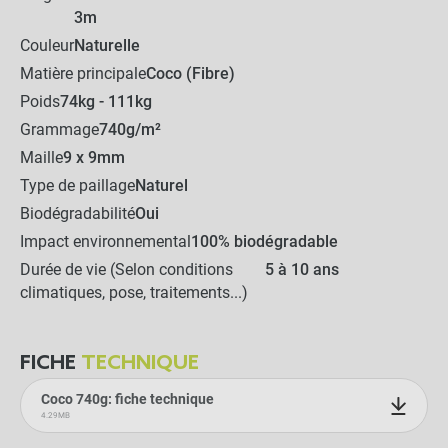
3m
AJOUTER L'ENSEMBLE AU
Couleur
Naturelle
PANIER
Matière principale
Coco (Fibre)
Poids
74kg - 111kg
Grammage
740g/m²
Maille
9 x 9mm
Type de paillage
Naturel
Biodégradabilité
Oui
Impact environnemental
100% biodégradable
Durée de vie (Selon conditions
5 à 10 ans
climatiques, pose, traitements...)
FICHE
TECHNIQUE
Coco 740g: fiche technique
4.29MB