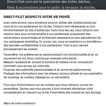
Direct-Filet.com est le spécialiste des toiles, bâches,
filets & accessoires pour le jardin, la terrasse, la récolte,
l'emballage de fruits & légumes, le sport, les clôtures...
DIRECT-FILET RESPECTE VOTRE VIE PRIVÉE
Avec votre accord, nous aimerions pouvoir utiliser des cookies placés par
nous et/ou nos partenaires sur ce site. Certains sont nécessaires au bon
CONTACTEZ-NOUS
fonctionnement du site, d'autres pas. Dans tous les cas, nous utilisons une
solution tiers pour ne transmettre à nos partenaires uniquement des
informations anonymisées et strictement nécessaire au bon déroulement de
nos campagnes marketing. En aucun cas, nous ne revendons ou transférons
PRODUITS
des données confidentielles à nos partenaires. Voici à quoi servent
principalement les cookies :
CONSEILS
Paramétrer vos préférences en personnalisant vos fonctionnalités et en se
souvenant de vos choix, comme par exemple votre panier
Mesurer l’audience en suivant le nombre de visiteurs et en comprenant
FAQ
comment vous arrivez sur notre site.
Proposer des publicités personnalisées et en suivre les performances.
Partager des informations avec les réseaux sociaux utilisés et vous permettre
DEMANDE DE DEVIS
de visualiser du contenu hébergé sur un site externe.
Pour plus d'informations sur les cookies que nous utilisons, ouvrez les
paramètres. Sachez que vous pouvez à tout moment réinitialiser votre
consentement en cliquant sur le lien Paramètres des cookies en bas de page.
Merci de votre confiance !