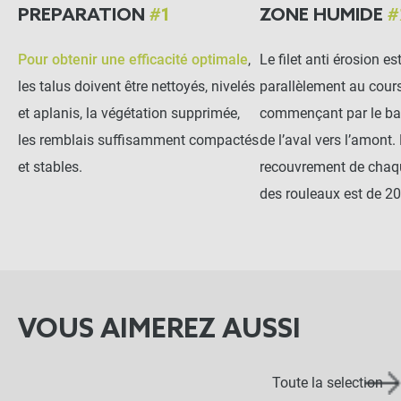
PREPARATION
#1
ZONE HUMIDE
#
Pour obtenir une efficacité optimale
,
Le filet anti érosion es
les talus doivent être nettoyés, nivelés
parallèlement au cours
et aplanis, la végétation supprimée,
commençant par le bas
les remblais suffisamment compactés
de l’aval vers l’amont.
et stables.
recouvrement de chaq
des rouleaux est de 2
VOUS AIMEREZ AUSSI
Toute la selection