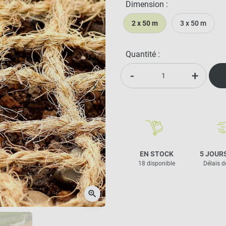
Dimension :
2 x 50 m
3 x 50 m
Quantité :
-
+
keyboard_arrow_right
Suivant
EN STOCK
5 JOUR
18 disponible
Délais d
zoom_in