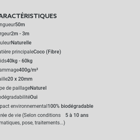
ARACTÉRISTIQUES
ngueur
50m
rgeur
2m - 3m
uleur
Naturelle
tière principale
Coco (Fibre)
ids
40kg - 60kg
rammage
400g/m²
ille
20 x 20mm
pe de paillage
Naturel
odégradabilité
Oui
pact environnemental
100% biodégradable
rée de vie (Selon conditions
5 à 10 ans
imatiques, pose, traitements...)