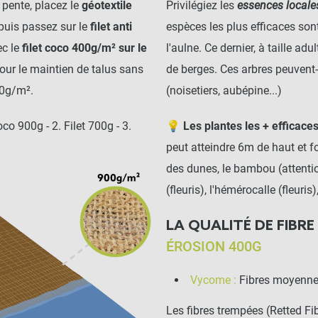
 pente, placez le
géotextile
Privilégiez les
essences locale
puis passez sur le
filet anti
espèces les plus efficaces sont
ec le
filet coco 400g/m² sur le
l'aulne. Ce dernier, à taille ad
our le maintien de talus sans
de berges. Ces arbres peuvent
00g/m².
(noisetiers, aubépine...)
oco 900g - 2. Filet 700g - 3.
💡
Les plantes les + efficaces
peut atteindre 6m de haut et fort
des dunes, le bambou (attention
(fleuris), l'hémérocalle (fleuris)
LA QUALITÉ DE FIBR
ÉROSION 400G
Vycome :
Fibres moyennes
Les fibres trempées (Retted Fi