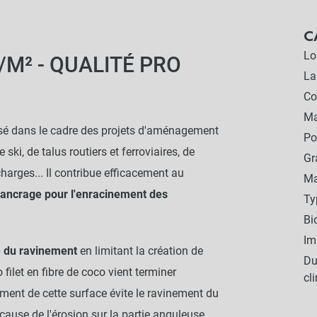
C
Lo
/M² - QUALITÉ PRO
La
Co
Ma
isé dans le cadre des projets d'aménagement
Po
 ski, de talus routiers et ferroviaires, de
G
harges... Il contribue efficacement au
Ma
'ancrage pour l'enracinement des
Ty
Bi
Im
e du ravinement
en limitant la création de
Du
 filet en fibre de coco vient terminer
cl
ment de cette surface évite le ravinement du
 cause de l'érosion sur la partie anguleuse