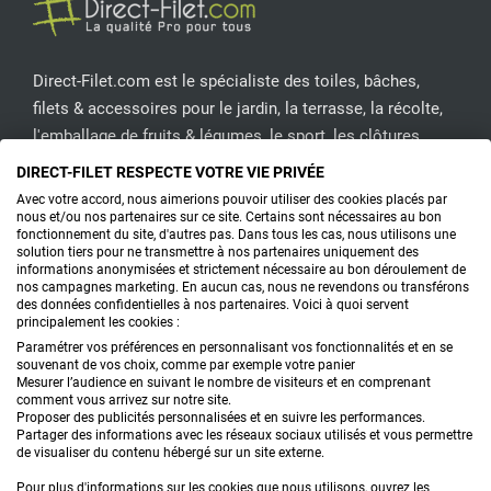
Direct-Filet.com est le spécialiste des toiles, bâches,
filets & accessoires pour le jardin, la terrasse, la récolte,
l'emballage de fruits & légumes, le sport, les clôtures...
DIRECT-FILET RESPECTE VOTRE VIE PRIVÉE
CONTACTEZ-NOUS
Avec votre accord, nous aimerions pouvoir utiliser des cookies placés par
nous et/ou nos partenaires sur ce site. Certains sont nécessaires au bon
fonctionnement du site, d'autres pas. Dans tous les cas, nous utilisons une
solution tiers pour ne transmettre à nos partenaires uniquement des
informations anonymisées et strictement nécessaire au bon déroulement de
PRODUITS
nos campagnes marketing. En aucun cas, nous ne revendons ou transférons
des données confidentielles à nos partenaires. Voici à quoi servent
principalement les cookies :
CONSEILS
Paramétrer vos préférences en personnalisant vos fonctionnalités et en se
souvenant de vos choix, comme par exemple votre panier
FAQ
Mesurer l’audience en suivant le nombre de visiteurs et en comprenant
comment vous arrivez sur notre site.
Proposer des publicités personnalisées et en suivre les performances.
DEMANDE DE DEVIS
Partager des informations avec les réseaux sociaux utilisés et vous permettre
de visualiser du contenu hébergé sur un site externe.
Pour plus d'informations sur les cookies que nous utilisons, ouvrez les