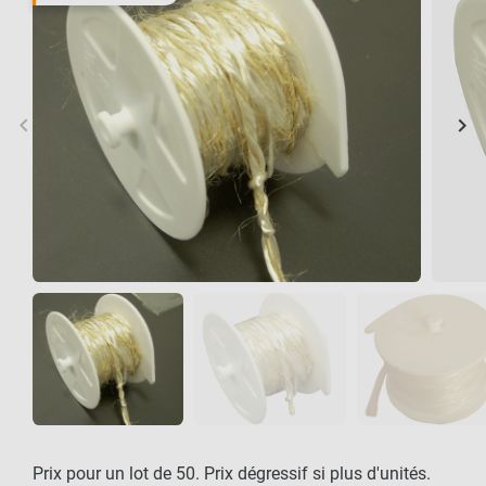
keyboard_arrow_left
keyboard_arrow_right
Précédent
Sui
Prix pour un lot de 50. Prix dégressif si plus d'unités.