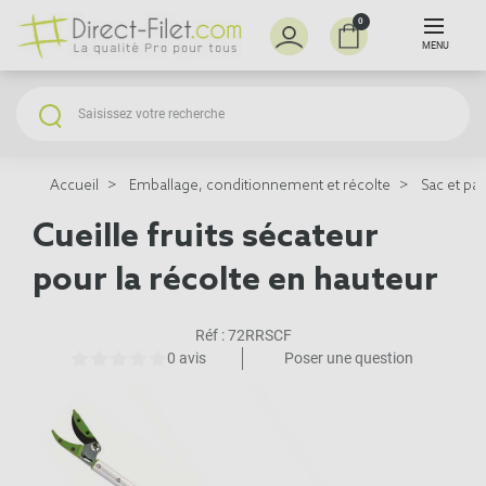
0
MENU
Accueil
Emballage, conditionnement et récolte
Sac et pan
Cueille fruits sécateur
pour la récolte en hauteur
Réf :
72RRSCF
0 avis
Poser une question