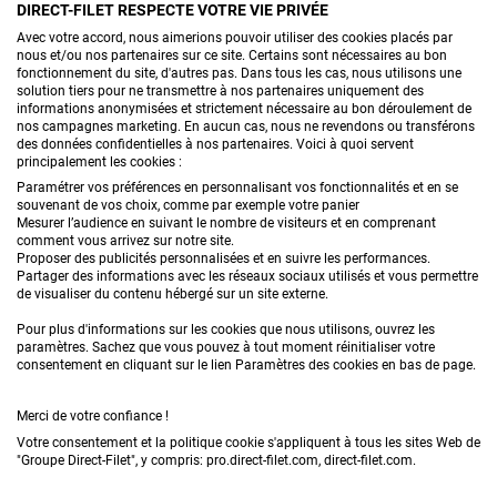
DIRECT-FILET RESPECTE VOTRE VIE PRIVÉE
CONTACTEZ-NOUS
Avec votre accord, nous aimerions pouvoir utiliser des cookies placés par
nous et/ou nos partenaires sur ce site. Certains sont nécessaires au bon
fonctionnement du site, d'autres pas. Dans tous les cas, nous utilisons une
solution tiers pour ne transmettre à nos partenaires uniquement des
informations anonymisées et strictement nécessaire au bon déroulement de
PRODUITS
nos campagnes marketing. En aucun cas, nous ne revendons ou transférons
des données confidentielles à nos partenaires. Voici à quoi servent
principalement les cookies :
CONSEILS
Paramétrer vos préférences en personnalisant vos fonctionnalités et en se
souvenant de vos choix, comme par exemple votre panier
FAQ
Mesurer l’audience en suivant le nombre de visiteurs et en comprenant
comment vous arrivez sur notre site.
Proposer des publicités personnalisées et en suivre les performances.
DEMANDE DE DEVIS
Partager des informations avec les réseaux sociaux utilisés et vous permettre
de visualiser du contenu hébergé sur un site externe.
Pour plus d'informations sur les cookies que nous utilisons, ouvrez les
paramètres. Sachez que vous pouvez à tout moment réinitialiser votre
consentement en cliquant sur le lien Paramètres des cookies en bas de page.
Merci de votre confiance !
Conditions générales de vente
Mentions légales
Votre consentement et la politique cookie s'appliquent à tous les sites Web de
"Groupe Direct-Filet", y compris: pro.direct-filet.com, direct-filet.com.
Confidentialité & données personnelles