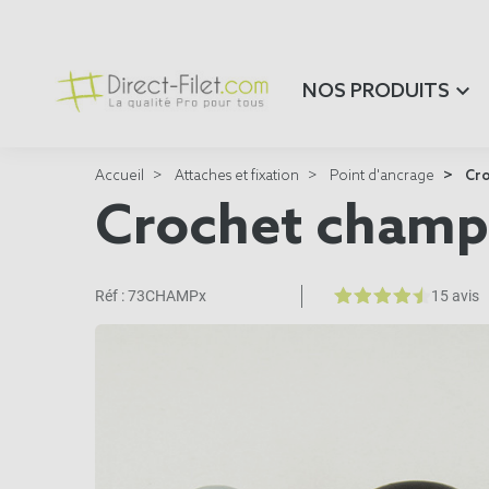
NOS PRODUITS
Accueil
Attaches et fixation
Point d'ancrage
Cro
Crochet champi
Réf :
73CHAMPx
15 avis