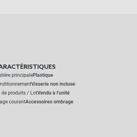
ARACTÉRISTIQUES
tière principale
Plastique
nditionnement
Visserie non incluse
 de produits / Lot
Vendu à l'unité
age courant
Accessoires ombrage