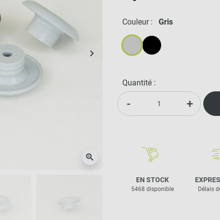
Couleur :
Gris
keyboard_arrow_right
Suivant
Gris
Noir
Quantité :
-
+
zoom_in
EN STOCK
EXPRES
5468 disponible
Délais d