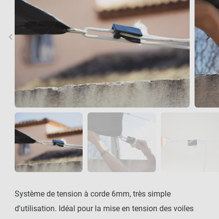
keyboard_arrow_left
keyboard_arrow_right
Précédent
Sui
Système de tension à corde 6mm, très simple
d'utilisation. Idéal pour la mise en tension des voiles