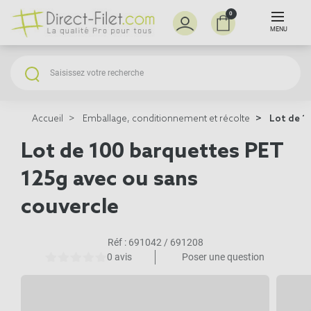
0
MENU
Accueil
Emballage, conditionnement et récolte
Lot de 10
Lot de 100 barquettes PET
125g avec ou sans
couvercle
Réf :
691042 / 691208
0 avis
Poser une question