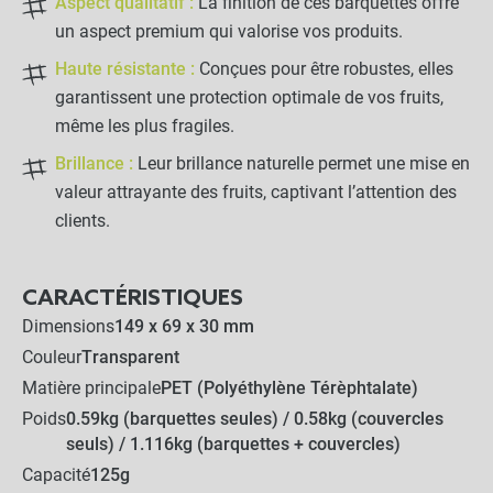
Aspect qualitatif :
La finition de ces barquettes offre
un aspect premium qui valorise vos produits.
Haute résistante :
Conçues pour être robustes, elles
garantissent une protection optimale de vos fruits,
même les plus fragiles.
Brillance :
Leur brillance naturelle permet une mise en
valeur attrayante des fruits, captivant l’attention des
clients.
CARACTÉRISTIQUES
Dimensions
149 x 69 x 30 mm
Couleur
Transparent
Matière principale
PET (Polyéthylène Térèphtalate)
Poids
0.59kg (barquettes seules) / 0.58kg (couvercles
seuls) / 1.116kg (barquettes + couvercles)
Capacité
125g