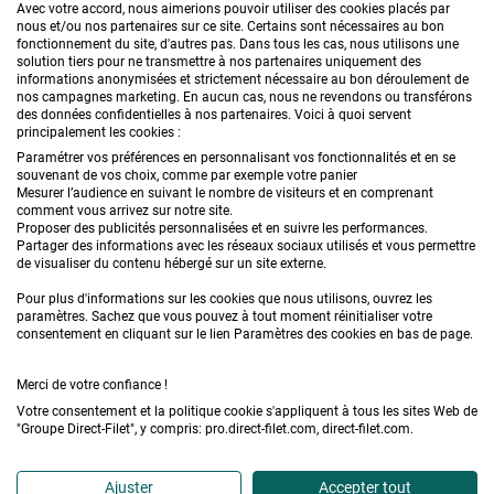
CONTACTEZ-NOUS
Avec votre accord, nous aimerions pouvoir utiliser des cookies placés par
nous et/ou nos partenaires sur ce site. Certains sont nécessaires au bon
fonctionnement du site, d'autres pas. Dans tous les cas, nous utilisons une
solution tiers pour ne transmettre à nos partenaires uniquement des
informations anonymisées et strictement nécessaire au bon déroulement de
PRODUITS
nos campagnes marketing. En aucun cas, nous ne revendons ou transférons
des données confidentielles à nos partenaires. Voici à quoi servent
principalement les cookies :
CONSEILS
Paramétrer vos préférences en personnalisant vos fonctionnalités et en se
souvenant de vos choix, comme par exemple votre panier
FAQ
Mesurer l’audience en suivant le nombre de visiteurs et en comprenant
comment vous arrivez sur notre site.
Proposer des publicités personnalisées et en suivre les performances.
DEMANDE DE DEVIS
Partager des informations avec les réseaux sociaux utilisés et vous permettre
de visualiser du contenu hébergé sur un site externe.
Pour plus d'informations sur les cookies que nous utilisons, ouvrez les
paramètres. Sachez que vous pouvez à tout moment réinitialiser votre
consentement en cliquant sur le lien Paramètres des cookies en bas de page.
Merci de votre confiance !
Conditions générales de vente
Mentions légales
Votre consentement et la politique cookie s'appliquent à tous les sites Web de
"Groupe Direct-Filet", y compris: pro.direct-filet.com, direct-filet.com.
Confidentialité & données personnelles
Plan du site
Accédez à l'Espace professionnel
Ajuster
Accepter tout