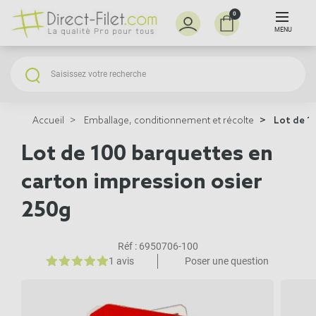
0
MENU
Accueil
Emballage, conditionnement et récolte
Lot de 10
Lot de 100 barquettes en
carton impression osier
250g
Réf :
6950706-100
1 avis
Poser une question