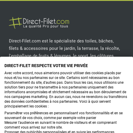
Direct-Filet.com est le spécialiste des toiles, bâches,
filets & accessoires pour le jardin, la terrasse, la récolte,
l'emballage de fruits & légumes, le sport, les clôtures...
DIRECT-FILET RESPECTE VOTRE VIE PRIVÉE
CONTACTEZ-NOUS
Avec votre accord, nous aimerions pouvoir utiliser des cookies placés par
nous et/ou nos partenaires sur ce site. Certains sont nécessaires au bon
fonctionnement du site, d'autres pas. Dans tous les cas, nous utilisons une
solution tiers pour ne transmettre à nos partenaires uniquement des
informations anonymisées et strictement nécessaire au bon déroulement de
PRODUITS
nos campagnes marketing. En aucun cas, nous ne revendons ou transférons
des données confidentielles à nos partenaires. Voici à quoi servent
principalement les cookies :
CONSEILS
Paramétrer vos préférences en personnalisant vos fonctionnalités et en se
souvenant de vos choix, comme par exemple votre panier
FAQ
Mesurer l’audience en suivant le nombre de visiteurs et en comprenant
comment vous arrivez sur notre site.
Proposer des publicités personnalisées et en suivre les performances.