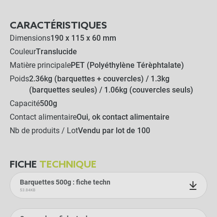
CARACTÉRISTIQUES
Dimensions
190 x 115 x 60 mm
Couleur
Translucide
Matière principale
PET (Polyéthylène Térèphtalate)
Poids
2.36kg (barquettes + couvercles) / 1.3kg
(barquettes seules) / 1.06kg (couvercles seuls)
Capacité
500g
Contact alimentaire
Oui, ok contact alimentaire
Nb de produits / Lot
Vendu par lot de 100
FICHE
TECHNIQUE
Barquettes 500g : fiche techn
53.84KB