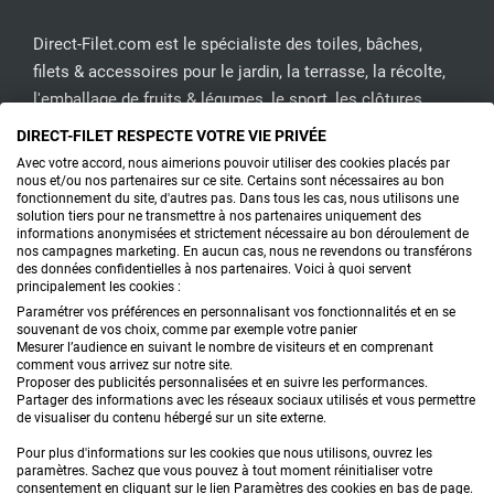
Direct-Filet.com est le spécialiste des toiles, bâches,
filets & accessoires pour le jardin, la terrasse, la récolte,
l'emballage de fruits & légumes, le sport, les clôtures...
DIRECT-FILET RESPECTE VOTRE VIE PRIVÉE
CONTACTEZ-NOUS
Avec votre accord, nous aimerions pouvoir utiliser des cookies placés par
nous et/ou nos partenaires sur ce site. Certains sont nécessaires au bon
fonctionnement du site, d'autres pas. Dans tous les cas, nous utilisons une
solution tiers pour ne transmettre à nos partenaires uniquement des
informations anonymisées et strictement nécessaire au bon déroulement de
PRODUITS
nos campagnes marketing. En aucun cas, nous ne revendons ou transférons
des données confidentielles à nos partenaires. Voici à quoi servent
principalement les cookies :
CONSEILS
Paramétrer vos préférences en personnalisant vos fonctionnalités et en se
souvenant de vos choix, comme par exemple votre panier
FAQ
Mesurer l’audience en suivant le nombre de visiteurs et en comprenant
comment vous arrivez sur notre site.
Proposer des publicités personnalisées et en suivre les performances.
DEMANDE DE DEVIS
Partager des informations avec les réseaux sociaux utilisés et vous permettre
de visualiser du contenu hébergé sur un site externe.
Pour plus d'informations sur les cookies que nous utilisons, ouvrez les
paramètres. Sachez que vous pouvez à tout moment réinitialiser votre
consentement en cliquant sur le lien Paramètres des cookies en bas de page.