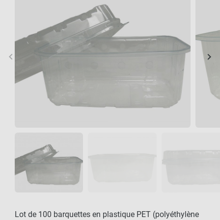
keyboard_arrow_left
keyboard_arrow_right
Précédent
Sui
Lot de 100 barquettes en plastique PET (polyéthylène