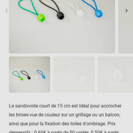
keyboard_arrow_left
keyboard_arrow_right
Précédent
Sui
Le sandovoile court de 15 cm est idéal pour accrocher
les brises-vue de couleur sur un grillage ou un balcon,
ainsi que pour la fixation des toiles d'ombrage. Prix
dégressifs : 0.60€ à partir de 50 unités, 0.50€ à partir