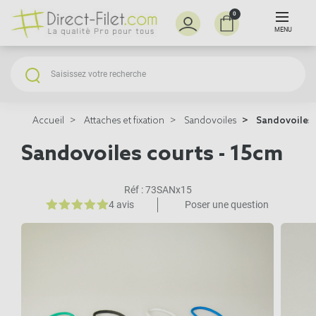
0
MENU
Accueil
Attaches et fixation
Sandovoiles
Sandovoiles 
Sandovoiles courts - 15cm
Réf :
73SANx15
4 avis
Poser une question