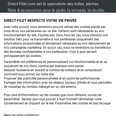
Direct-Filet.com est le spécialiste des toiles, bâches,
filets & accessoires pour le jardin, la terrasse, la récolte,
l'emballage de fruits & légumes, le sport, les clôtures...
DIRECT-FILET RESPECTE VOTRE VIE PRIVÉE
Avec votre accord, nous aimerions pouvoir utiliser des cookies placés par
CONTACTEZ-NOUS
nous et/ou nos partenaires sur ce site. Certains sont nécessaires au bon
fonctionnement du site, d'autres pas. Dans tous les cas, nous utilisons une
solution tiers pour ne transmettre à nos partenaires uniquement des
informations anonymisées et strictement nécessaire au bon déroulement de
nos campagnes marketing. En aucun cas, nous ne revendons ou transférons
PRODUITS
des données confidentielles à nos partenaires. Voici à quoi servent
principalement les cookies :
CONSEILS
Paramétrer vos préférences en personnalisant vos fonctionnalités et en se
souvenant de vos choix, comme par exemple votre panier
Mesurer l’audience en suivant le nombre de visiteurs et en comprenant
FAQ
comment vous arrivez sur notre site.
Proposer des publicités personnalisées et en suivre les performances.
Partager des informations avec les réseaux sociaux utilisés et vous permettre
DEMANDE DE DEVIS
de visualiser du contenu hébergé sur un site externe.
Pour plus d'informations sur les cookies que nous utilisons, ouvrez les
paramètres. Sachez que vous pouvez à tout moment réinitialiser votre
consentement en cliquant sur le lien Paramètres des cookies en bas de page.
Merci de votre confiance !