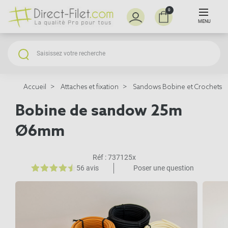
0
MENU
Accueil
Attaches et fixation
Sandows Bobine et Crochets
Bobine de sandow 25m
Ø6mm
Réf :
737125x
56 avis
Poser une question