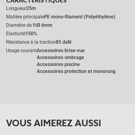
CARACTÉRISTIQUES
Longueur
25m
Matière principale
PE mono-filament (Polyéthylène)
Diamètre de fil
Ø 6mm
Elasticité
150%
Résistance à la traction
85 daN
Usage courant
Accessoires brise-vue
Accessoires ombrage
Accessoires piscine
Accessoires protection et monorang
VOUS AIMEREZ AUSSI