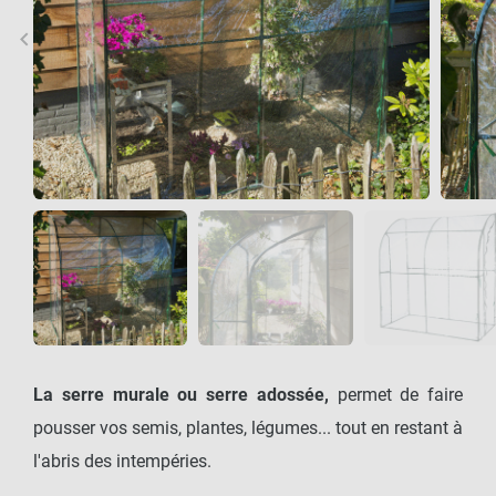
keyboard_arrow_left
keyboard_arrow_right
Précédent
Sui
La serre murale ou serre adossée,
permet de faire
pousser vos semis, plantes, légumes... tout en restant à
l'abris des intempéries.