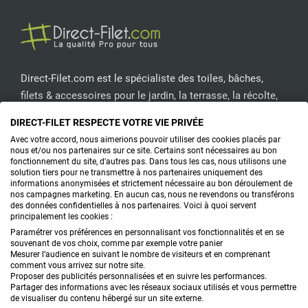
Direct-Filet.com est le spécialiste des toiles, bâches,
filets & accessoires pour le jardin, la terrasse, la récolte,
l'emballage de fruits & légumes, le sport, les clôtures...
DIRECT-FILET RESPECTE VOTRE VIE PRIVÉE
Avec votre accord, nous aimerions pouvoir utiliser des cookies placés par
CONTACTEZ-NOUS
nous et/ou nos partenaires sur ce site. Certains sont nécessaires au bon
fonctionnement du site, d'autres pas. Dans tous les cas, nous utilisons une
solution tiers pour ne transmettre à nos partenaires uniquement des
informations anonymisées et strictement nécessaire au bon déroulement de
nos campagnes marketing. En aucun cas, nous ne revendons ou transférons
PRODUITS
des données confidentielles à nos partenaires. Voici à quoi servent
principalement les cookies :
CONSEILS
Paramétrer vos préférences en personnalisant vos fonctionnalités et en se
souvenant de vos choix, comme par exemple votre panier
Mesurer l’audience en suivant le nombre de visiteurs et en comprenant
FAQ
comment vous arrivez sur notre site.
Proposer des publicités personnalisées et en suivre les performances.
Partager des informations avec les réseaux sociaux utilisés et vous permettre
DEMANDE DE DEVIS
de visualiser du contenu hébergé sur un site externe.