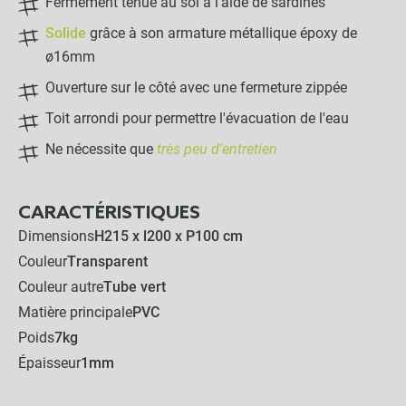
Fermement tenue au sol à l'aide de sardines
Solide
grâce à son armature métallique époxy de
ø16mm
Ouverture sur le côté avec une fermeture zippée
Toit arrondi pour permettre l'évacuation de l'eau
Ne nécessite que
très peu d'entretien
CARACTÉRISTIQUES
Dimensions
H215 x l200 x P100 cm
Couleur
Transparent
Couleur autre
Tube vert
Matière principale
PVC
Poids
7kg
Épaisseur
1mm