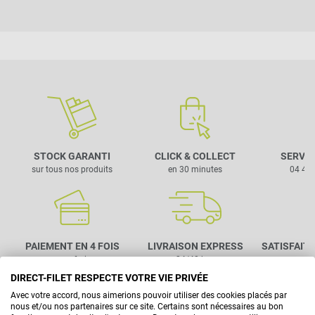
STOCK GARANTI
CLICK & COLLECT
SERVIC
sur tous nos produits
en 30 minutes
04 42 
PAIEMENT EN 4 FOIS
LIVRAISON EXPRESS
SATISFAIT
sans frais
en 24/48 heures
sous 
DIRECT-FILET RESPECTE VOTRE VIE PRIVÉE
Avec votre accord, nous aimerions pouvoir utiliser des cookies placés par
nous et/ou nos partenaires sur ce site. Certains sont nécessaires au bon