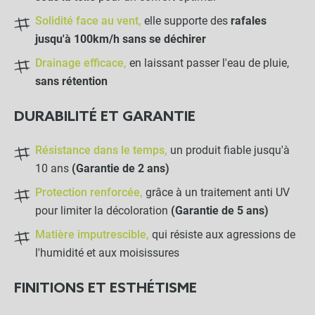
Solidité face au vent,
elle supporte des
rafales
jusqu'à 100km/h sans se déchirer
Crochet Sandow "Stop"
Drainage efficace,
en laissant passer l'eau de pluie,
sans rétention
-
+
0,95 €
DURABILITÉ ET GARANTIE
Résistance dans le temps,
un produit fiable jusqu'à
Crochet Sandow
10 ans
(Garantie de 2 ans)
Protection renforcée,
grâce à un traitement anti UV
-
+
pour limiter la décoloration
(Garantie de 5 ans)
0,80 €
Matière imputrescible,
qui résiste aux agressions de
l'humidité et aux moisissures
LES PRODUITS ALTERNATIFS
FINITIONS ET ESTHÉTISME
Sac de rangement