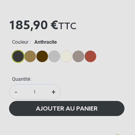
185,90 €
TTC
Couleur :
Anthracite
Anthracite
Beige
Chocolat
Gris Métal
Crème
Lin
Terracotta
Quantité :
-
+
AJOUTER AU PANIER