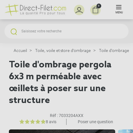
0
MENU
Accueil
Toile, voile et store d'ombrage
Toile d'ombrage p
Toile d'ombrage pergola
6x3 m perméable avec
œillets à poser sur une
structure
Réf :
7033204AXX
8 avis
Poser une question