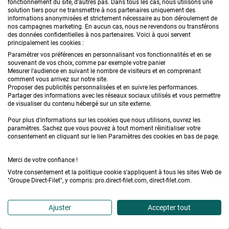
fonctionnement du site, d'autres pas. Dans tous les cas, nous utilisons une
solution tiers pour ne transmettre à nos partenaires uniquement des
informations anonymisées et strictement nécessaire au bon déroulement de
nos campagnes marketing. En aucun cas, nous ne revendons ou transférons
des données confidentielles à nos partenaires. Voici à quoi servent
principalement les cookies :
NEWSLETTER
Paramétrer vos préférences en personnalisant vos fonctionnalités et en se
souvenant de vos choix, comme par exemple votre panier
Mesurer l’audience en suivant le nombre de visiteurs et en comprenant
comment vous arrivez sur notre site.
Proposer des publicités personnalisées et en suivre les performances.
Partager des informations avec les réseaux sociaux utilisés et vous permettre
de visualiser du contenu hébergé sur un site externe.
L'inscription à la newsletter vous permettra de recevoir des offres
commerciales de la part de Direct Filet. Vous pouvez à tout moment
Pour plus d'informations sur les cookies que nous utilisons, ouvrez les
vous désabonner. Pour plus d'information vous pouvez consulter
la
paramètres. Sachez que vous pouvez à tout moment réinitialiser votre
consentement en cliquant sur le lien Paramètres des cookies en bas de page.
politique de protection des données personnelles.
Merci de votre confiance !
SUIVEZ-NOUS
Votre consentement et la politique cookie s'appliquent à tous les sites Web de
"Groupe Direct-Filet", y compris: pro.direct-filet.com, direct-filet.com.
Ajuster
Accepter tout