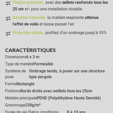
Finition premium,
avec des
œillets renforcés tous les
25 cm +/-
pour une installation durable
-
+
20,00 €
Aération naturelle,
la matière respirante
atténue
l'effet de voile
et laisse passer l'air
Crochet champignon de
Protection idéale,
profitez d’un ombrage jusqu’à 93%
fixation
CARACTÉRISTIQUES
-
+
0,42 €
Dimensions
6 x 3 m
Type de matière
Perméable
Système de
Ombrage tendu, à poser sur une structure
214,40 €
pose
type pergola
Kit complet :
Forme
Rectangle
Toile d ombrage
Produits associés
+
185,90 €
28,50 €
Finitions
Bords droits avec oeillets tous les 25cm
Matière principale
PEHD (Polyéthylène Haute Densité)
AJOUTER L'ENSEMBLE AU
Grammage
230g/m²
PANIER
Durée de vie (Selon conditions
8 à 10 ans