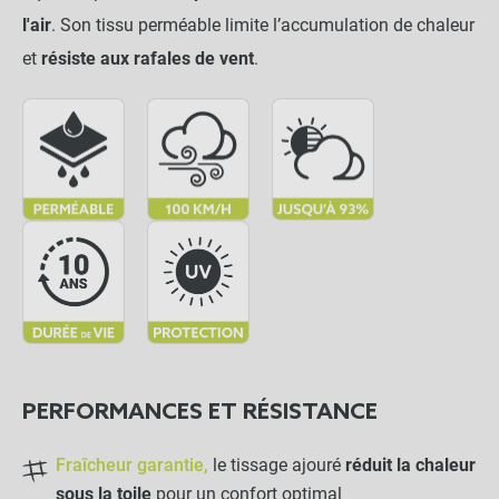
l'air
. Son tissu perméable limite l’accumulation de chaleur
et
résiste aux rafales de vent
.
Toile d'ombrage pergola 6x3 m
close
perméable avec œillets à poser sur
une structure
185,90 €
Anthracite
NOTRE RECOMMANDATION POUR
UNE POSE EN TOUTE TRANQUILLITÉ
Bobine de sandow 25m
PERFORMANCES ET RÉSISTANCE
Ø6mm
Fraîcheur garantie,
le tissage ajouré
réduit la chaleur
-
+
sous la toile
pour un confort optimal
21,50 €