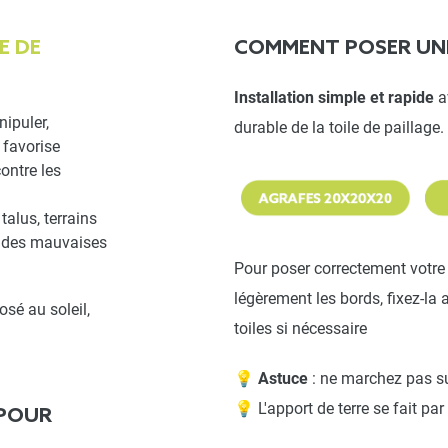
E DE
COMMENT POSER U
Installation simple et rapide
a
nipuler,
durable de la toile de paillage.
 favorise
contre les
talus, terrains
se des mauvaises
Pour poser correctement votre t
légèrement les bords, fixez-la
osé au soleil,
toiles si nécessaire
💡
Astuce
: ne marchez pas sur
💡 L'apport de terre se fait par
 POUR