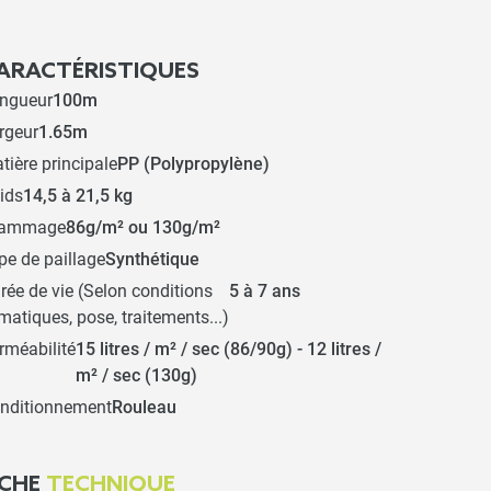
ARACTÉRISTIQUES
ngueur
100m
rgeur
1.65m
tière principale
PP (Polypropylène)
ids
14,5 à 21,5 kg
rammage
86g/m² ou 130g/m²
pe de paillage
Synthétique
rée de vie (Selon conditions
5 à 7 ans
imatiques, pose, traitements...)
rméabilité
15 litres / m² / sec (86/90g) - 12 litres /
m² / sec (130g)
nditionnement
Rouleau
ICHE
TECHNIQUE