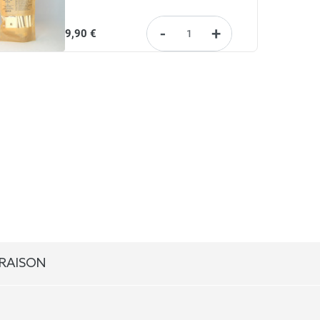
-
+
9,90 €
VRAISON