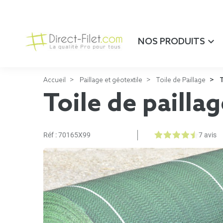
NOS PRODUITS
Accueil
Paillage et géotextile
Toile de Paillage
T
Toile de pailla
Réf :
70165X99
7 avis