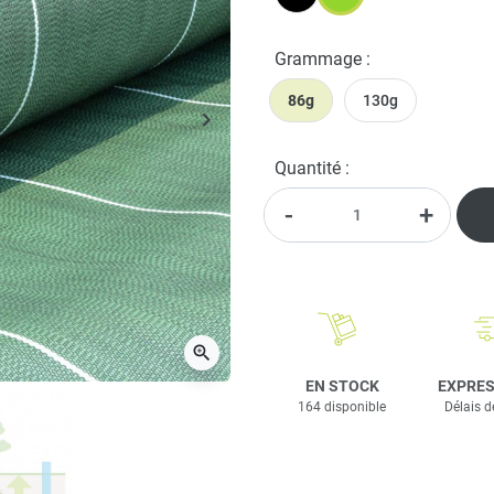
Noir
Vert
Grammage :
86g
130g
keyboard_arrow_right
Suivant
Quantité :
-
+
zoom_in
EN STOCK
EXPRES
164 disponible
Délais d