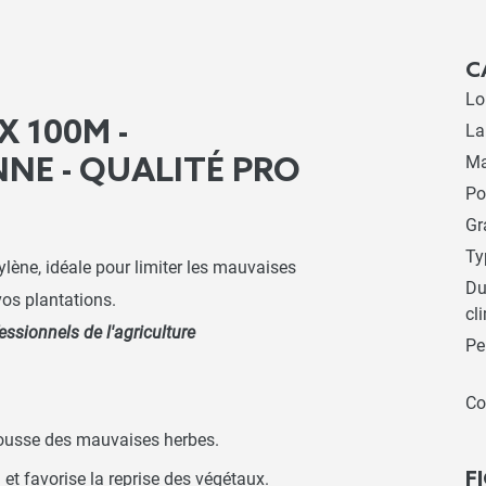
C
Lo
X 100M -
La
Ma
NE - QUALITÉ PRO
Po
G
Ty
ylène, idéale pour limiter les mauvaises
Du
vos plantations.
cl
ssionnels de l'agriculture
Pe
Co
 pousse des mauvaises herbes.
F
n et favorise la reprise des végétaux.