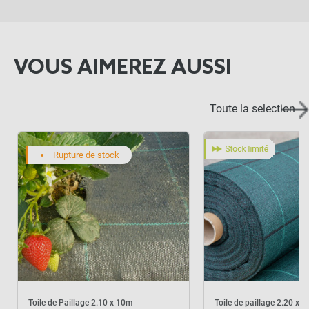
Lot de 50 agrafes
biodégradables
-
+
VOUS AIMEREZ AUSSI
29,90 €
Toute la selection
59,80 €
Kit complet :
Toile de Paillage
Produits associés
Rupture de stock
+
44,90 €
14,90 €
AJOUTER L'ENSEMBLE AU
PANIER
Toile de Paillage 2.10 x 10m
Toile de paillage 2.20 x 