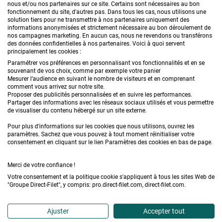
CONTACTEZ-NOUS
nous et/ou nos partenaires sur ce site. Certains sont nécessaires au bon
fonctionnement du site, d'autres pas. Dans tous les cas, nous utilisons une
solution tiers pour ne transmettre à nos partenaires uniquement des
informations anonymisées et strictement nécessaire au bon déroulement de
nos campagnes marketing. En aucun cas, nous ne revendons ou transférons
PRODUITS
des données confidentielles à nos partenaires. Voici à quoi servent
principalement les cookies :
CONSEILS
Paramétrer vos préférences en personnalisant vos fonctionnalités et en se
souvenant de vos choix, comme par exemple votre panier
Mesurer l’audience en suivant le nombre de visiteurs et en comprenant
FAQ
comment vous arrivez sur notre site.
Proposer des publicités personnalisées et en suivre les performances.
Partager des informations avec les réseaux sociaux utilisés et vous permettre
DEMANDE DE DEVIS
de visualiser du contenu hébergé sur un site externe.
Pour plus d'informations sur les cookies que nous utilisons, ouvrez les
paramètres. Sachez que vous pouvez à tout moment réinitialiser votre
consentement en cliquant sur le lien Paramètres des cookies en bas de page.
Merci de votre confiance !
Votre consentement et la politique cookie s'appliquent à tous les sites Web de
Conditions générales de vente
Mentions légales
"Groupe Direct-Filet", y compris: pro.direct-filet.com, direct-filet.com.
Confidentialité & données personnelles
Ajuster
Accepter tout
Plan du site
Accédez à l'Espace professionnel