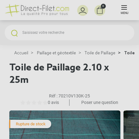
0
MENU
Accueil
Paillage et géotextile
Toile de Paillage
Toile d
Toile de Paillage 2.10 x
25m
Réf :
70210V130K-25
0 avis
Poser une question
Rupture de stock