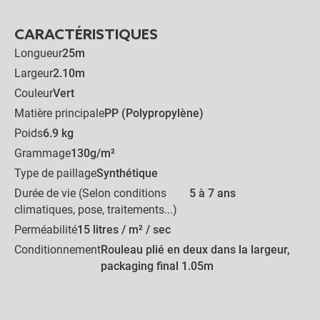
au sol
CARACTÉRISTIQUES
-
+
Longueur
25m
7,90 €
Largeur
2.10m
Couleur
Vert
Lot de 250 agrafes métal
Matière principale
PP (Polypropylène)
4x9x24cm - Sol caillouteux
Poids
6.9 kg
Grammage
130g/m²
-
+
41,90 €
Type de paillage
Synthétique
Durée de vie (Selon conditions
5 à 7 ans
climatiques, pose, traitements...)
Lot de 10 agrafes en bois
Perméabilité
15 litres / m² / sec
Conditionnement
Rouleau plié en deux dans la largeur,
packaging final 1.05m
-
+
9,90 €