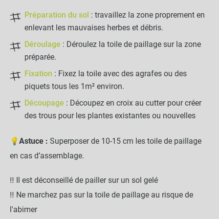
Préparation du sol
: travaillez la zone proprement en
Toile de Paillage 2.10 x 25m
close
enlevant les mauvaises herbes et débris.
Grammage : 130g
44,90 €
Déroulage
: Déroulez la toile de paillage sur la zone
préparée.
Fixation
: Fixez la toile avec des agrafes ou des
NOTRE RECOMMANDATION POUR
piquets tous les 1m² environ.
UNE POSE EN TOUTE TRANQUILLITÉ
Découpage
: Découpez en croix au cutter pour créer
Lot de 100 agrafes Métal
des trous pour les plantes existantes ou nouvelles
20x20x20cm - Sol meuble
💡
Astuce :
Superposer de 10-15 cm les toile de paillage
-
+
en cas d’assemblage.
14,90 €
‼️ Il est déconseillé de pailler sur un sol gelé
LES PRODUITS ALTERNATIFS
‼️ Ne marchez pas sur la toile de paillage au risque de
l'abimer
Lot de 4 griffes de fixation