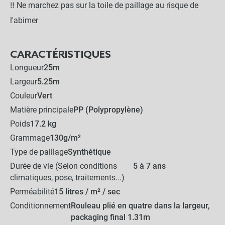
‼️ Ne marchez pas sur la toile de paillage au risque de
l'abimer
-
+
9,90 €
CARACTÉRISTIQUES
Longueur
25m
Lot de 50 agrafes
Largeur
5.25m
biodégradables
Couleur
Vert
Matière principale
PP (Polypropylène)
-
+
29,90 €
Poids
17.2 kg
Grammage
130g/m²
Type de paillage
Synthétique
125,80 €
Kit complet :
Durée de vie (Selon conditions
5 à 7 ans
climatiques, pose, traitements...)
Toile de Paillage
Produits associés
+
110,90 €
14,90 €
Perméabilité
15 litres / m² / sec
Conditionnement
Rouleau plié en quatre dans la largeur,
AJOUTER L'ENSEMBLE AU
packaging final 1.31m