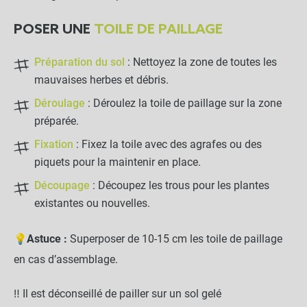
NOTRE RECOMMANDATION POUR
UNE POSE EN TOUTE TRANQUILLITÉ
POSER UNE
TOILE DE PAILLAGE
Lot de 100 agrafes Métal
Préparation du sol
: Nettoyez la zone de toutes les
20x20x20cm - Sol meuble
mauvaises herbes et débris.
Déroulage
: Déroulez la toile de paillage sur la zone
-
+
14,90 €
préparée.
Fixation
: Fixez la toile avec des agrafes ou des
LES PRODUITS ALTERNATIFS
piquets pour la maintenir en place.
Découpage
: Découpez les trous pour les plantes
Lot de 250 agrafes métal
existantes ou nouvelles.
4x9x24cm - Sol caillouteux
💡
Astuce :
Superposer de 10-15 cm les toile de paillage
-
+
41,90 €
en cas d’assemblage.
‼️ Il est déconseillé de pailler sur un sol gelé
Lot de 10 agrafes en bois