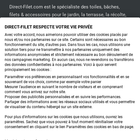
Direct-Filet.com est le spécialiste des toiles, bâches,
filets & accessoires pour le jardin, la terrasse, la récolte,
l'emballage de fruits & légumes, le sport, les clôtures...
DIRECT-FILET RESPECTE VOTRE VIE PRIVÉE
Avec votre accord, nous aimerions pouvoir utiliser des cookies placés par
CONTACTEZ-NOUS
nous et/ou nos partenaires sur ce site. Certains sont nécessaires au bon
fonctionnement du site, d'autres pas. Dans tous les cas, nous utilisons une
solution tiers pour ne transmettre à nos partenaires uniquement des
informations anonymisées et strictement nécessaire au bon déroulement de
nos campagnes marketing. En aucun cas, nous ne revendons ou transférons
PRODUITS
des données confidentielles à nos partenaires. Voici à quoi servent
principalement les cookies :
CONSEILS
Paramétrer vos préférences en personnalisant vos fonctionnalités et en se
souvenant de vos choix, comme par exemple votre panier
Mesurer l’audience en suivant le nombre de visiteurs et en comprenant
FAQ
comment vous arrivez sur notre site.
Proposer des publicités personnalisées et en suivre les performances.
Partager des informations avec les réseaux sociaux utilisés et vous permettre
DEMANDE DE DEVIS
de visualiser du contenu hébergé sur un site externe.
Pour plus d'informations sur les cookies que nous utilisons, ouvrez les
paramètres. Sachez que vous pouvez à tout moment réinitialiser votre
consentement en cliquant sur le lien Paramètres des cookies en bas de page.