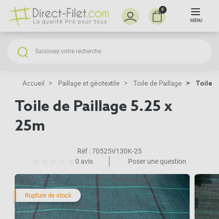
0
MENU
Accueil
Paillage et géotextile
Toile de Paillage
Toile d
Toile de Paillage 5.25 x
25m
Réf :
70525V130K-25
0 avis
Poser une question
Rupture de stock