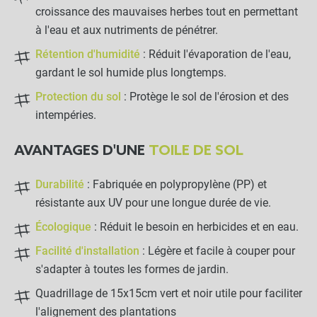
croissance des mauvaises herbes tout en permettant
à l'eau et aux nutriments de pénétrer.
Rétention d'humidité
: Réduit l'évaporation de l'eau,
gardant le sol humide plus longtemps.
Protection du sol
: Protège le sol de l'érosion et des
intempéries.
AVANTAGES D'UNE
TOILE DE SOL
Durabilité
: Fabriquée en polypropylène (PP) et
résistante aux UV pour une longue durée de vie.
Écologique
: Réduit le besoin en herbicides et en eau.
Toile de Paillage 5.25 x 25m
close
Facilité d'installation
: Légère et facile à couper pour
Grammage : 130g
110,90 €
s'adapter à toutes les formes de jardin.
Quadrillage de 15x15cm vert et noir utile pour faciliter
l'alignement des plantations