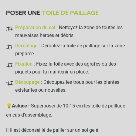
POSER UNE
TOILE DE PAILLAGE
Toile de Paillage 5.25 x 10m
close
Grammage : 130g
50,90 €
Préparation du sol
: Nettoyez la zone de toutes les
mauvaises herbes et débris.
Déroulage
: Déroulez la toile de paillage sur la zone
NOTRE RECOMMANDATION POUR
préparée.
UNE POSE EN TOUTE TRANQUILLITÉ
Fixation
: Fixez la toile avec des agrafes ou des
Lot de 100 agrafes Métal
piquets pour la maintenir en place.
20x20x20cm - Sol meuble
Découpage
: Découpez les trous pour les plantes
existantes ou nouvelles.
-
+
14,90 €
💡
Astuce :
Superposer de 10-15 cm les toile de paillage
en cas d’assemblage.
LES PRODUITS ALTERNATIFS
‼️ Il est déconseillé de pailler sur un sol gelé
Lot de 4 griffes de fixation