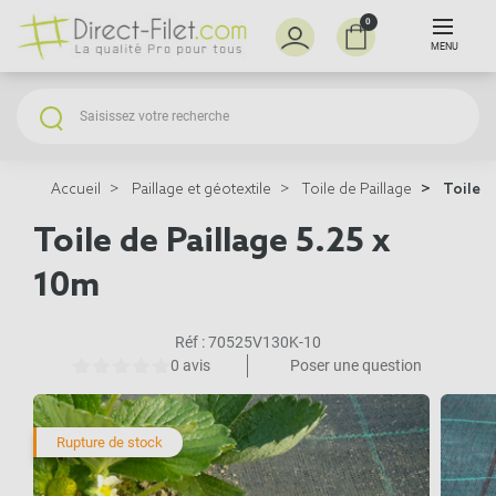
0
MENU
Accueil
Paillage et géotextile
Toile de Paillage
Toile d
Toile de Paillage 5.25 x
10m
Réf :
70525V130K-10
0 avis
Poser une question
Rupture de stock