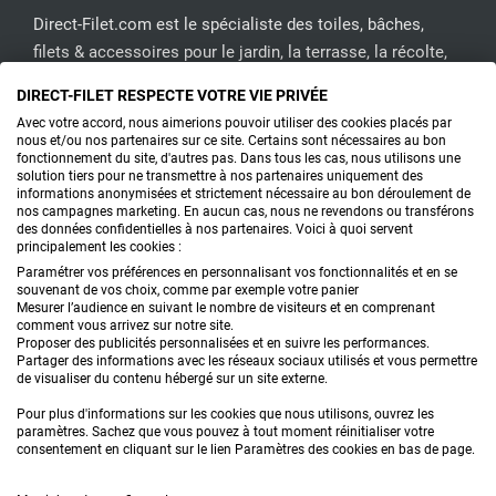
Direct-Filet.com est le spécialiste des toiles, bâches,
filets & accessoires pour le jardin, la terrasse, la récolte,
l'emballage de fruits & légumes, le sport, les clôtures...
DIRECT-FILET RESPECTE VOTRE VIE PRIVÉE
Avec votre accord, nous aimerions pouvoir utiliser des cookies placés par
CONTACTEZ-NOUS
nous et/ou nos partenaires sur ce site. Certains sont nécessaires au bon
fonctionnement du site, d'autres pas. Dans tous les cas, nous utilisons une
solution tiers pour ne transmettre à nos partenaires uniquement des
informations anonymisées et strictement nécessaire au bon déroulement de
nos campagnes marketing. En aucun cas, nous ne revendons ou transférons
PRODUITS
des données confidentielles à nos partenaires. Voici à quoi servent
principalement les cookies :
CONSEILS
Paramétrer vos préférences en personnalisant vos fonctionnalités et en se
souvenant de vos choix, comme par exemple votre panier
Mesurer l’audience en suivant le nombre de visiteurs et en comprenant
FAQ
comment vous arrivez sur notre site.
Proposer des publicités personnalisées et en suivre les performances.
Partager des informations avec les réseaux sociaux utilisés et vous permettre
DEMANDE DE DEVIS
de visualiser du contenu hébergé sur un site externe.
Pour plus d'informations sur les cookies que nous utilisons, ouvrez les
paramètres. Sachez que vous pouvez à tout moment réinitialiser votre
consentement en cliquant sur le lien Paramètres des cookies en bas de page.