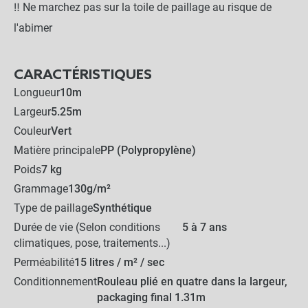
au sol
‼️ Ne marchez pas sur la toile de paillage au risque de
l'abimer
-
+
7,90 €
CARACTÉRISTIQUES
Longueur
10m
Lot de 250 agrafes métal
Largeur
5.25m
4x9x24cm - Sol caillouteux
Couleur
Vert
Matière principale
PP (Polypropylène)
-
+
41,90 €
Poids
7 kg
Grammage
130g/m²
Type de paillage
Synthétique
Lot de 10 agrafes en bois
Durée de vie (Selon conditions
5 à 7 ans
climatiques, pose, traitements...)
-
+
Perméabilité
15 litres / m² / sec
9,90 €
Conditionnement
Rouleau plié en quatre dans la largeur,
packaging final 1.31m