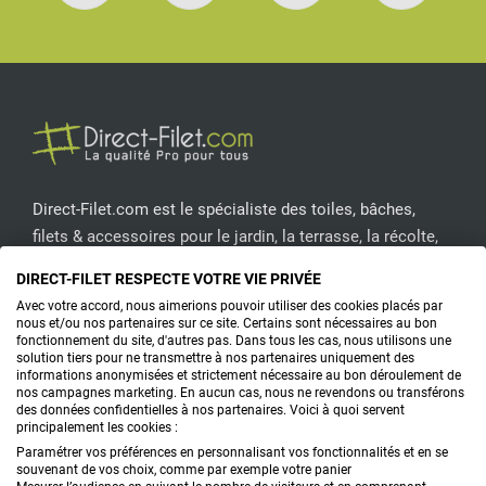
Facebook
Pinterest
Instagram
YouT
Direct-Filet.com est le spécialiste des toiles, bâches,
filets & accessoires pour le jardin, la terrasse, la récolte,
l'emballage de fruits & légumes, le sport, les clôtures...
DIRECT-FILET RESPECTE VOTRE VIE PRIVÉE
Avec votre accord, nous aimerions pouvoir utiliser des cookies placés par
CONTACTEZ-NOUS
nous et/ou nos partenaires sur ce site. Certains sont nécessaires au bon
fonctionnement du site, d'autres pas. Dans tous les cas, nous utilisons une
solution tiers pour ne transmettre à nos partenaires uniquement des
informations anonymisées et strictement nécessaire au bon déroulement de
nos campagnes marketing. En aucun cas, nous ne revendons ou transférons
PRODUITS
des données confidentielles à nos partenaires. Voici à quoi servent
principalement les cookies :
CONSEILS
Paramétrer vos préférences en personnalisant vos fonctionnalités et en se
souvenant de vos choix, comme par exemple votre panier