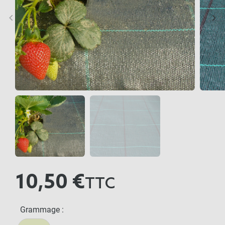
keyboard_arrow_left
keyboard_arrow_right
Précédent
Sui
10,50 €
TTC
Grammage :