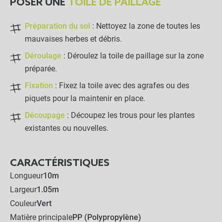
POSER UNE
TOILE DE PAILLAGE
Lot de 4 griffes de fixation
au sol
Préparation du sol
: Nettoyez la zone de toutes les
mauvaises herbes et débris.
-
+
Déroulage
: Déroulez la toile de paillage sur la zone
7,90 €
préparée.
Fixation
: Fixez la toile avec des agrafes ou des
Lot de 100 agrafes Métal
piquets pour la maintenir en place.
20x20x20cm - Sol meuble
Découpage
: Découpez les trous pour les plantes
-
+
existantes ou nouvelles.
14,90 €
CARACTÉRISTIQUES
Lot de 250 agrafes métal
Longueur
10m
4x9x24cm - Sol caillouteux
Largeur
1.05m
Couleur
Vert
-
+
41,90 €
Matière principale
PP (Polypropylène)