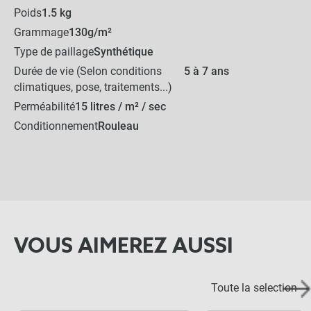
Poids
1.5 kg
Lot de 10 agrafes en bois
Grammage
130g/m²
Type de paillage
Synthétique
Durée de vie (Selon conditions
5 à 7 ans
-
+
climatiques, pose, traitements...)
9,90 €
Perméabilité
15 litres / m² / sec
Conditionnement
Rouleau
Lot de 50 agrafes
biodégradables
-
+
29,90 €
VOUS AIMEREZ AUSSI
10,50 €
Kit complet :
Toile de Paillage
Produits associés
Toute la selection
+
10,50 €
0,00 €