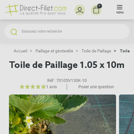
0
MENU
Accueil
Paillage et géotextile
Toile de Paillage
Toile d
Toile de Paillage 1.05 x 10m
Réf :
70105V130K-10
1 avis
Poser une question