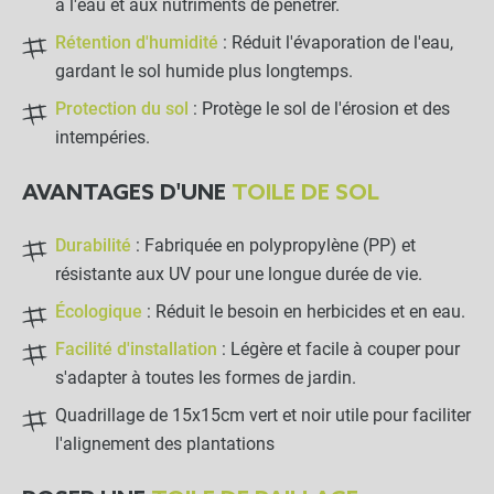
à l'eau et aux nutriments de pénétrer.
Rétention d'humidité
: Réduit l'évaporation de l'eau,
gardant le sol humide plus longtemps.
Protection du sol
: Protège le sol de l'érosion et des
intempéries.
AVANTAGES D'UNE
TOILE DE SOL
Durabilité
: Fabriquée en polypropylène (PP) et
résistante aux UV pour une longue durée de vie.
Écologique
: Réduit le besoin en herbicides et en eau.
Toile de Paillage 1.05 x 10m
Facilité d'installation
: Légère et facile à couper pour
close
Grammage : 130g
s'adapter à toutes les formes de jardin.
10,50 €
Quadrillage de 15x15cm vert et noir utile pour faciliter
l'alignement des plantations
LES PRODUITS ALTERNATIFS