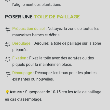
NOTRE RECOMMANDATION POUR
l'alignement des plantations
UNE POSE EN TOUTE TRANQUILLITÉ
POSER UNE
TOILE DE PAILLAGE
Lot de 100 agrafes Métal
20x20x20cm - Sol meuble
Préparation du sol
: Nettoyez la zone de toutes les
mauvaises herbes et débris.
-
+
14,90 €
Déroulage
: Déroulez la toile de paillage sur la zone
préparée.
LES PRODUITS ALTERNATIFS
Fixation
: Fixez la toile avec des agrafes ou des
piquets pour la maintenir en place.
Lot de 250 agrafes métal
Découpage
: Découpez les trous pour les plantes
4x9x24cm - Sol caillouteux
existantes ou nouvelles.
-
+
💡
Astuce :
Superposer de 10-15 cm les toile de paillage
41,90 €
en cas d’assemblage.
Lot de 10 agrafes en bois