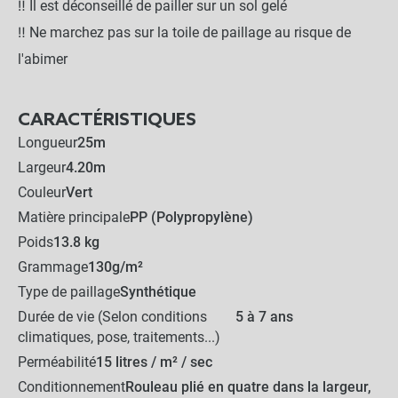
‼️ Il est déconseillé de pailler sur un sol gelé
‼️ Ne marchez pas sur la toile de paillage au risque de
-
+
l'abimer
9,90 €
CARACTÉRISTIQUES
Lot de 50 agrafes
Longueur
25m
biodégradables
Largeur
4.20m
Couleur
Vert
-
+
29,90 €
Matière principale
PP (Polypropylène)
Poids
13.8 kg
Grammage
130g/m²
104,40 €
Kit complet :
Type de paillage
Synthétique
Durée de vie (Selon conditions
5 à 7 ans
Toile de Paillage
Produits associés
+
89,50 €
14,90 €
climatiques, pose, traitements...)
Perméabilité
15 litres / m² / sec
AJOUTER L'ENSEMBLE AU
Conditionnement
Rouleau plié en quatre dans la largeur,