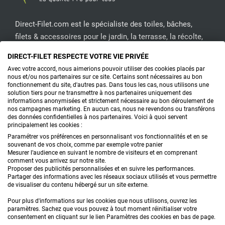
Direct-Filet.com est le spécialiste des toiles, bâches,
filets & accessoires pour le jardin, la terrasse, la récolte,
l'emballage de fruits & légumes, le sport, les clôtures...
DIRECT-FILET RESPECTE VOTRE VIE PRIVÉE
Avec votre accord, nous aimerions pouvoir utiliser des cookies placés par
CONTACTEZ-NOUS
nous et/ou nos partenaires sur ce site. Certains sont nécessaires au bon
fonctionnement du site, d'autres pas. Dans tous les cas, nous utilisons une
solution tiers pour ne transmettre à nos partenaires uniquement des
informations anonymisées et strictement nécessaire au bon déroulement de
nos campagnes marketing. En aucun cas, nous ne revendons ou transférons
PRODUITS
des données confidentielles à nos partenaires. Voici à quoi servent
principalement les cookies :
CONSEILS
Paramétrer vos préférences en personnalisant vos fonctionnalités et en se
souvenant de vos choix, comme par exemple votre panier
Mesurer l’audience en suivant le nombre de visiteurs et en comprenant
FAQ
comment vous arrivez sur notre site.
Proposer des publicités personnalisées et en suivre les performances.
Partager des informations avec les réseaux sociaux utilisés et vous permettre
DEMANDE DE DEVIS
de visualiser du contenu hébergé sur un site externe.
Pour plus d'informations sur les cookies que nous utilisons, ouvrez les
paramètres. Sachez que vous pouvez à tout moment réinitialiser votre
consentement en cliquant sur le lien Paramètres des cookies en bas de page.