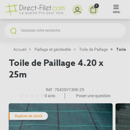
0
MENU
Accueil
Paillage et géotextile
Toile de Paillage
Toile d
Toile de Paillage 4.20 x
25m
Réf :
70420V130K-25
0 avis
Poser une question
Rupture de stock