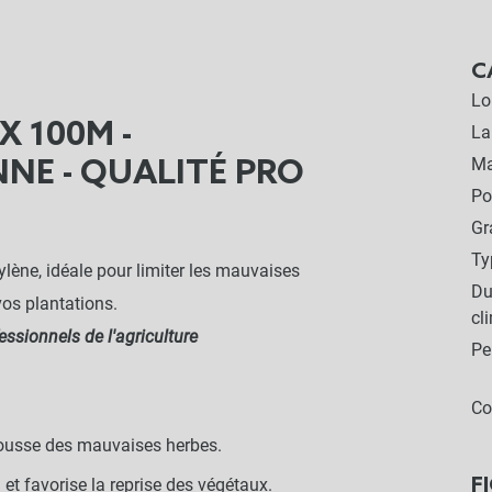
C
Lo
X 100M -
La
Ma
NE - QUALITÉ PRO
Po
G
Ty
ylène, idéale pour limiter les mauvaises
Du
vos plantations.
cl
ssionnels de l'agriculture
Pe
Co
 pousse des mauvaises herbes.
F
n et favorise la reprise des végétaux.