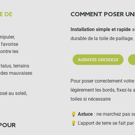
E DE
COMMENT POSER U
Installation simple et rapide
a
nipuler,
durable de la toile de paillage.
 favorise
contre les
talus, terrains
se des mauvaises
Pour poser correctement votre t
légèrement les bords, fixez-la
osé au soleil,
toiles si nécessaire
💡
Astuce
: ne marchez pas sur
💡 L'apport de terre se fait par
 POUR