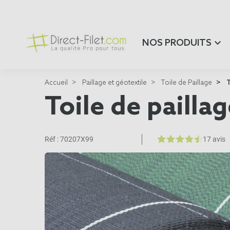
NOS PRODUITS
Accueil
Paillage et géotextile
Toile de Paillage
T
Toile de pailla
Réf :
70207X99
17 avis