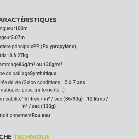
ARACTÉRISTIQUES
ngueur
100m
rgeur
2.07m
tière principale
PP (Polypropylène)
ids
18 à 27kg
rammage
86g/m² ou 130g/m²
pe de paillage
Synthétique
rée de vie (Selon conditions
5 à 7 ans
imatiques, pose, traitements...)
rméabilité
15 litres / m² / sec (86/90g) - 12 litres /
m² / sec (130g)
nditionnement
Rouleau
ICHE
TECHNIQUE