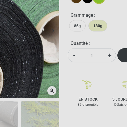
Marron
Noir
Vert
Grammage :
86g
130g
keyboard_arrow_right
Suivant
Quantité :
-
+
zoom_in
EN STOCK
5 JOUR
89 disponible
Délais d