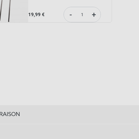
-
+
19,99 €
VRAISON