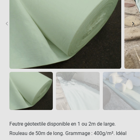
keyboard_arrow_left
keyboard_arrow_right
Précédent
Sui
Feutre géotextile disponible en 1 ou 2m de large.
Rouleau de 50m de long. Grammage : 400g/m². Idéal