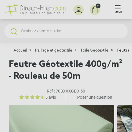
0
MENU
Accueil
Paillage et géotextile
Toile Géotextile
Feutre 
Feutre Géotextile 400g/m²
- Rouleau de 50m
Réf :
70BXXXGEO-50
6 avis
Poser une question