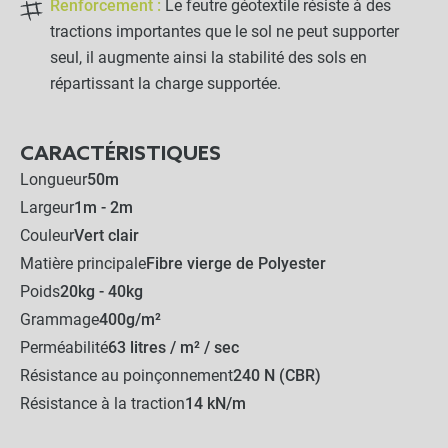
Renforcement :
Le feutre géotextile résiste à des
tractions importantes que le sol ne peut supporter
seul, il augmente ainsi la stabilité des sols en
répartissant la charge supportée.
CARACTÉRISTIQUES
Longueur
50m
Largeur
1m - 2m
Couleur
Vert clair
Matière principale
Fibre vierge de Polyester
Poids
20kg - 40kg
Grammage
400g/m²
Perméabilité
63 litres / m² / sec
Résistance au poinçonnement
240 N (CBR)
Résistance à la traction
14 kN/m