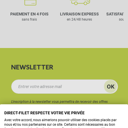
PAIEMENT EN 4 FOIS
LIVRAISON EXPRESS
SATISFAIT
sans frais
en 24/48 heures
sous 
NEWSLETTER
L'inscription à la newsletter vous permettra de recevoir des offres
commerciales de la part de Direct Filet. Vous pouvez à tout moment
DIRECT-FILET RESPECTE VOTRE VIE PRIVÉE
vous désabonner. Pour plus d'information vous pouvez consulter
la
politique de protection des données personnelles.
Avec votre accord, nous aimerions pouvoir utiliser des cookies placés par
nous et/ou nos partenaires sur ce site. Certains sont nécessaires au bon