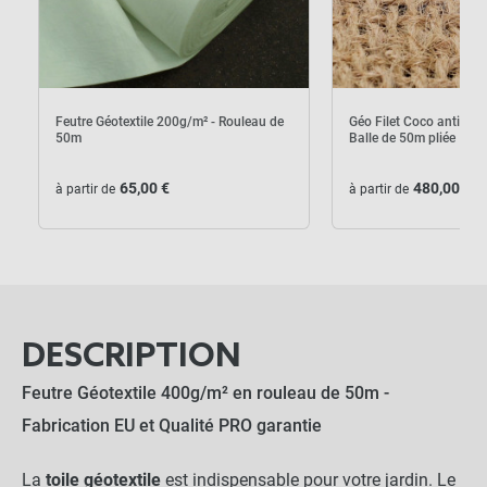
Feutre Géotextile 200g/m² - Rouleau de
Géo Filet Coco anti éro
50m
Balle de 50m pliée
Feutre Géotextile 400g/m² - Rouleau
close
65,00 €
480,00 €
à partir de
à partir de
de 50m
Largeur : 1 m
130,00 €
NOTRE RECOMMANDATION POUR
UNE POSE EN TOUTE TRANQUILLITÉ
DESCRIPTION
Feutre Géotextile 400g/m² en rouleau de 50m -
Lot de 100 agrafes Métal
20x20x20cm - Sol meuble
Fabrication EU et Qualité PRO garantie
-
+
La
toile géotextile
est indispensable pour votre jardin. Le