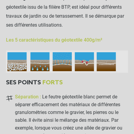
14,90 €
géotextile issu de la filière BTP, est idéal pour différents
travaux de jardin ou de terrassement. Il se démarque par
LES PRODUITS ALTERNATIFS
ses différentes utilisations.
Lot de 250 agrafes métal
Les 5 caractéristiques du géotextile 400g/m²
4x9x24cm - Sol caillouteux
-
+
41,90 €
SES POINTS
FORTS
144,90 €
Kit complet :
Séparation :
Le feutre géotextile blanc permet de
Feutre Géotextile 400g/m²
Produits associés
+
130,00 €
14,90 €
séparer efficacement des matériaux de différentes
granulométries comme le gravier, les pierres ou le
sable. Il évite ainsi le mélange des matériaux. Par
AJOUTER L'ENSEMBLE AU
exemple, lorsque vous créez une allée de gravier ou
PANIER