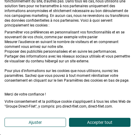
fonctionnement du site, d'autres pas. Dans tous les cas, nous utilisons une
solution tiers pour ne transmettre à nos partenaires uniquement des
SUIVEZ-NOUS
informations anonymisées et strictement nécessaire au bon déroulement de
nos campagnes marketing. En aucun cas, nous ne revendons ou transférons
des données confidentielles à nos partenaires. Voici à quoi servent
principalement les cookies :
Paramétrer vos préférences en personnalisant vos fonctionnalités et en se
souvenant de vos choix, comme par exemple votre panier
Mesurer l’audience en suivant le nombre de visiteurs et en comprenant
Facebook
Pinterest
Instagram
YouT
comment vous arrivez sur notre site.
Proposer des publicités personnalisées et en suivre les performances.
Partager des informations avec les réseaux sociaux utilisés et vous permettre
de visualiser du contenu hébergé sur un site externe.
Pour plus d'informations sur les cookies que nous utilisons, ouvrez les
paramètres. Sachez que vous pouvez à tout moment réinitialiser votre
consentement en cliquant sur le lien Paramètres des cookies en bas de page.
Merci de votre confiance !
Direct-Filet.com est le spécialiste des toiles, bâches,
Votre consentement et la politique cookie s'appliquent à tous les sites Web de
filets & accessoires pour le jardin, la terrasse, la récolte,
"Groupe Direct-Filet", y compris: pro.direct-filet.com, direct-filet.com.
l'emballage de fruits & légumes, le sport, les clôtures...
Ajuster
Accepter tout
CONTACTEZ-NOUS