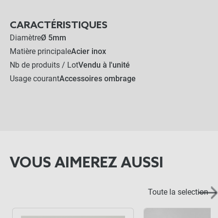
LES PRODUITS ALTERNATIFS
CARACTÉRISTIQUES
Diamètre
Ø 5mm
Câble Inox 5mm (Qualité
Matière principale
Acier inox
316) - 1x19 - Découpe au
mètre
Nb de produits / Lot
Vendu à l'unité
Usage courant
Accessoires ombrage
-
+
1,40 €
Câble Inox 5mm (Qualité
316) - 7x7 - Touret de 250m
-
+
VOUS AIMEREZ AUSSI
299,00 €
Toute la selection
1,40 €
Kit complet :