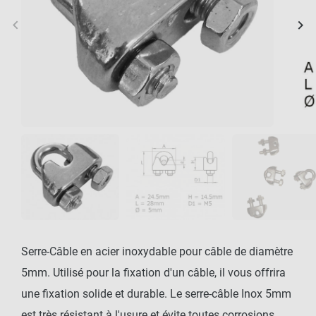
keyboard_arrow_left
keyboard_arrow_right
Précédent
Sui
Serre-Câble en acier inoxydable pour câble de diamètre
5mm. Utilisé pour la fixation d'un câble, il vous offrira
une fixation solide et durable. Le serre-câble Inox 5mm
est très résistant à l'usure et évite toutes corrosions.