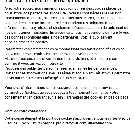
DIRECT-FILET RESPECTE VOTRE VIE PRIVÉE
Avec votre accord, nous aimerions pouvoir utiliser des cookies placés par
CONTACTEZ-NOUS
nous et/ou nos partenaires sur ce site. Certains sont nécessaires au bon
fonctionnement du site, d'autres pas. Dans tous les cas, nous utilisons une
solution tiers pour ne transmettre à nos partenaires uniquement des
informations anonymisées et strictement nécessaire au bon déroulement de
nos campagnes marketing. En aucun cas, nous ne revendons ou transférons
PRODUITS
des données confidentielles à nos partenaires. Voici à quoi servent
principalement les cookies :
CONSEILS
Paramétrer vos préférences en personnalisant vos fonctionnalités et en se
souvenant de vos choix, comme par exemple votre panier
Mesurer l’audience en suivant le nombre de visiteurs et en comprenant
FAQ
comment vous arrivez sur notre site.
Proposer des publicités personnalisées et en suivre les performances.
Partager des informations avec les réseaux sociaux utilisés et vous permettre
DEMANDE DE DEVIS
de visualiser du contenu hébergé sur un site externe.
Pour plus d'informations sur les cookies que nous utilisons, ouvrez les
paramètres. Sachez que vous pouvez à tout moment réinitialiser votre
consentement en cliquant sur le lien Paramètres des cookies en bas de page.
Merci de votre confiance !
Votre consentement et la politique cookie s'appliquent à tous les sites Web de
Conditions générales de vente
Mentions légales
"Groupe Direct-Filet", y compris: pro.direct-filet.com, direct-filet.com.
Confidentialité & données personnelles