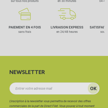
sur tous nos produits
en 30 minutes
04 42 
PAIEMENT EN 4 FOIS
LIVRAISON EXPRESS
SATISFAIT
sans frais
en 24/48 heures
sous 
NEWSLETTER
L'inscription à la newsletter vous permettra de recevoir des offres
commerciales de la part de Direct Filet. Vous pouvez à tout moment