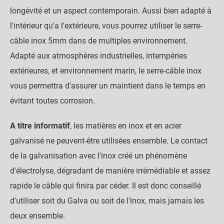
longévité et un aspect contemporain. Aussi bien adapté à
l'intérieur qu'a l'extérieure, vous pourrez utiliser le serre-
câble inox 5mm dans de multiples environnement.
Adapté aux atmosphères industrielles, intempéries
extérieures, et environnement marin, le serre-câble inox
Serre-câble Inox - 5mm
close
1,10 €
vous permettra d'assurer un maintient dans le temps en
évitant toutes corrosion.
A titre informatif
, les matières en inox et en acier
NOTRE RECOMMANDATION POUR
UNE POSE EN TOUTE TRANQUILLITÉ
galvanisé ne peuvent-être utilisées ensemble. Le contact
de la galvanisation avec l'inox créé un phénomène
Cosse-Coeur Inox 5mm
d'électrolyse, dégradant de manière irrémédiable et assez
rapide le câble qui finira par céder. Il est donc conseillé
d'utiliser soit du Galva ou soit de l'inox, mais jamais les
-
+
0,30 €
deux ensemble.