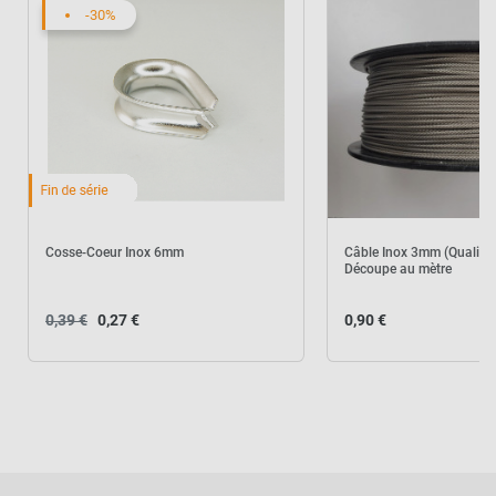
Serre câble Inox
Produits associés
-30%
+
1,10 €
0,30 €
AJOUTER L'ENSEMBLE AU
PANIER
Cosse-Coeur Inox 6mm
Câble Inox 3mm (Qualité 
Découpe au mètre
0,39 €
0,27 €
0,90 €