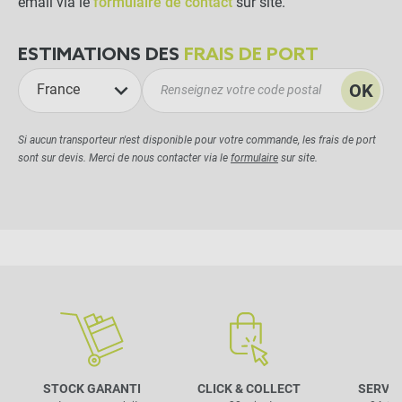
email via le
formulaire de contact
sur site.
ESTIMATIONS DES
FRAIS DE PORT
OK
France
Si aucun transporteur n'est disponible pour votre commande, les frais de port
sont sur devis. Merci de nous contacter via le
formulaire
sur site.
STOCK GARANTI
CLICK & COLLECT
SERVIC