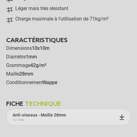
Léger mais très résistant
Charge maximale à l'utilisation de 71kg/m²
CARACTÉRISTIQUES
Dimensions
10x10m
Diamètre
1mm
Grammage
42g/m²
Maille
28mm
Conditionnement
Nappe
FICHE
TECHNIQUE
Anti-oiseaux - Maille 28mm
151.78KB