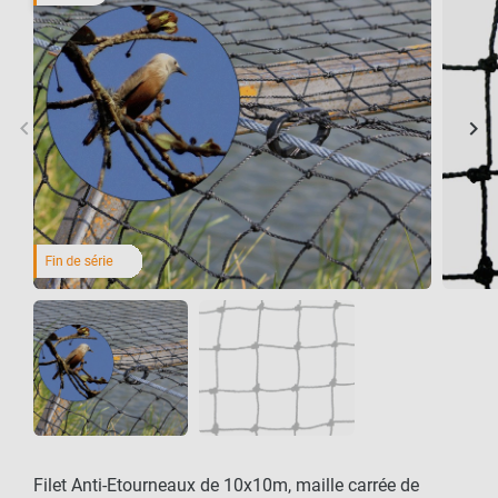
keyboard_arrow_left
keyboard_arrow_right
Précédent
Sui
Filet Anti-Etourneaux de 10x10m, maille carrée de