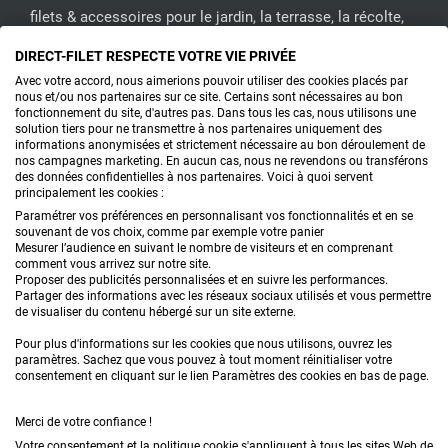
filets & accessoires pour le jardin, la terrasse, la récolte,
l'emballage de fruits & légumes, le sport, les clôtures...
DIRECT-FILET RESPECTE VOTRE VIE PRIVÉE
Avec votre accord, nous aimerions pouvoir utiliser des cookies placés par
CONTACTEZ-NOUS
nous et/ou nos partenaires sur ce site. Certains sont nécessaires au bon
fonctionnement du site, d'autres pas. Dans tous les cas, nous utilisons une
solution tiers pour ne transmettre à nos partenaires uniquement des
informations anonymisées et strictement nécessaire au bon déroulement de
nos campagnes marketing. En aucun cas, nous ne revendons ou transférons
PRODUITS
des données confidentielles à nos partenaires. Voici à quoi servent
principalement les cookies :
CONSEILS
Paramétrer vos préférences en personnalisant vos fonctionnalités et en se
souvenant de vos choix, comme par exemple votre panier
Mesurer l’audience en suivant le nombre de visiteurs et en comprenant
FAQ
comment vous arrivez sur notre site.
Proposer des publicités personnalisées et en suivre les performances.
Partager des informations avec les réseaux sociaux utilisés et vous permettre
DEMANDE DE DEVIS
de visualiser du contenu hébergé sur un site externe.
Pour plus d'informations sur les cookies que nous utilisons, ouvrez les
paramètres. Sachez que vous pouvez à tout moment réinitialiser votre
consentement en cliquant sur le lien Paramètres des cookies en bas de page.
Merci de votre confiance !
Votre consentement et la politique cookie s'appliquent à tous les sites Web de