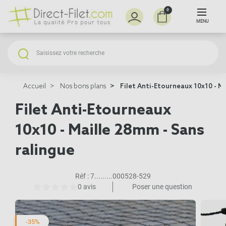
0
MENU
Accueil
Nos bons plans
Filet Anti-Etourneaux 10x10 - Ma
Filet Anti-Etourneaux
10x10 - Maille 28mm - Sans
ralingue
Réf :
7.........000528-529
0 avis
Poser une question
-35%