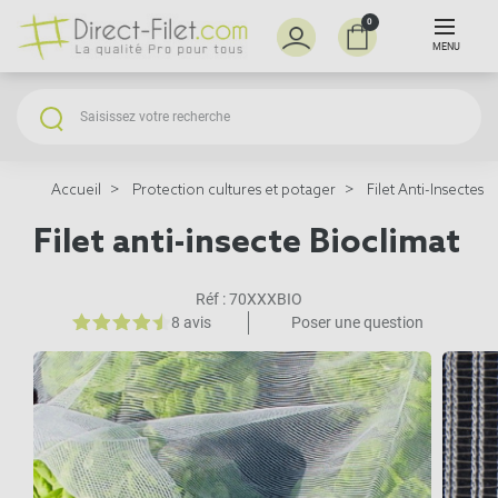
0
MENU
Accueil
Protection cultures et potager
Filet Anti-Insectes
Filet anti-insecte Bioclimat
Réf :
70XXXBIO
8 avis
Poser une question