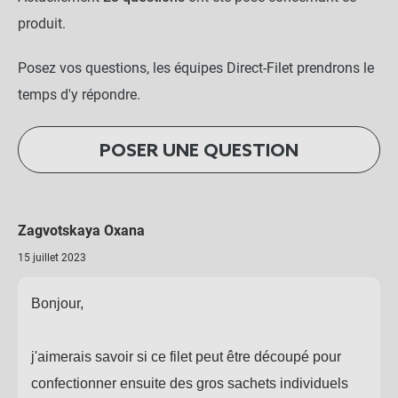
Bobine de lien tubetto pour
produit.
palissage Ø3mm
Posez vos questions, les équipes Direct-Filet prendrons le
-
+
temps d'y répondre.
3,50 €
POSER UNE QUESTION
Tubetto Biodégradable -
Bobine 500g (Lien de
palissage)
-
+
Zagvotskaya Oxana
14,90 €
15 juillet 2023
Liens plastiques armés -
Bonjour,
Liens de 15cm
j'aimerais savoir si ce filet peut être découpé pour
-
+
2,30 €
confectionner ensuite des gros sachets individuels