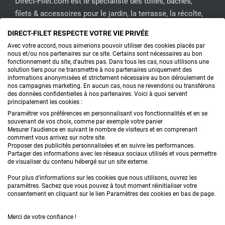
Direct-Filet.com est le spécialiste des toiles, bâches,
filets & accessoires pour le jardin, la terrasse, la récolte,
l'emballage de fruits & légumes, le sport, les clôtures...
DIRECT-FILET RESPECTE VOTRE VIE PRIVÉE
Avec votre accord, nous aimerions pouvoir utiliser des cookies placés par
CONTACTEZ-NOUS
nous et/ou nos partenaires sur ce site. Certains sont nécessaires au bon
fonctionnement du site, d'autres pas. Dans tous les cas, nous utilisons une
solution tiers pour ne transmettre à nos partenaires uniquement des
informations anonymisées et strictement nécessaire au bon déroulement de
nos campagnes marketing. En aucun cas, nous ne revendons ou transférons
PRODUITS
des données confidentielles à nos partenaires. Voici à quoi servent
principalement les cookies :
CONSEILS
Paramétrer vos préférences en personnalisant vos fonctionnalités et en se
souvenant de vos choix, comme par exemple votre panier
Mesurer l’audience en suivant le nombre de visiteurs et en comprenant
FAQ
comment vous arrivez sur notre site.
Proposer des publicités personnalisées et en suivre les performances.
Partager des informations avec les réseaux sociaux utilisés et vous permettre
DEMANDE DE DEVIS
de visualiser du contenu hébergé sur un site externe.
Pour plus d'informations sur les cookies que nous utilisons, ouvrez les
paramètres. Sachez que vous pouvez à tout moment réinitialiser votre
consentement en cliquant sur le lien Paramètres des cookies en bas de page.
Merci de votre confiance !