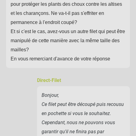
pour protéger les plants des choux contre les altises
Fil de palissage souple
et les charançons. Ne va-t-il pas s'effriter en
permanence à l'endroit coupé?
Et si c'est le cas, avez-vous un autre filet qui peut être
-
+
3,50 €
manipulé de cette manière avec la même taille des
mailles?
Lien de tuteurage souple
En vous remerciant d'avance de votre réponse
métal et jute
Direct-Filet
-
+
5,50 €
Bonjour,
Ce filet peut être découpé puis recousu
58,80 €
en pochette si vous le souhaitez.
Kit complet :
Cependant, nous ne pouvons vous
Filet anti insecte
Produits associés
+
19,90 €
38,90 €
garantir qu'il ne finira pas par