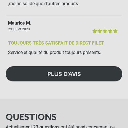
Filet Anti-Oiseaux - Maille
,moins solide que d'autres produits
25mm - Nappe standard
-
+
Maurice M.
2,99 €
29 juillet 2023
TOUJOURS TRÈS SATISFAIT DE DIRECT FILET
Panier Souple 40L avec
anses
Service et qualité du produit toujours présents.
-
+
11,90 €
PLUS D'AVIS
Panier de cueillette 17L
-
+
QUESTIONS
35,90 €
Actuellement
23 questions
ont été posé concernant ce