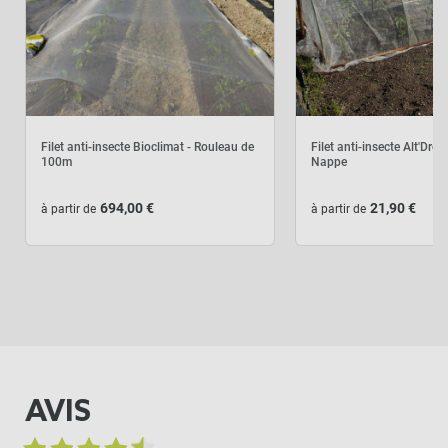
UNE POSE EN TOUTE TRANQUILLITÉ
Arceaux rigides plastifiés
pour tunnel de forçage
-
+
38,90 €
Filet anti-insecte Bioclimat - Rouleau de
Filet anti-insecte Alt'Dro
100m
Nappe
LES PRODUITS ALTERNATIFS
694,00 €
21,90 €
à partir de
à partir de
Lot de 6 double clips de
fixation
-
+
4,50 €
AVIS
Lot de 4 griffes de fixation
au sol