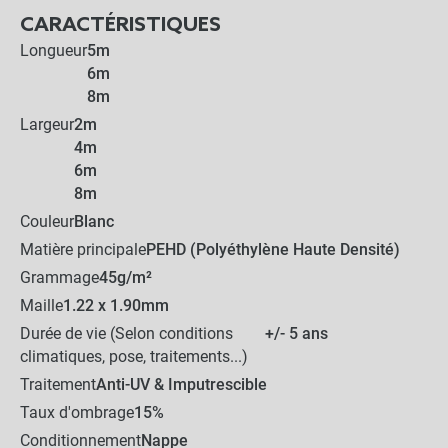
CARACTÉRISTIQUES
Longueur
5m
6m
8m
Largeur
2m
4m
6m
8m
Couleur
Blanc
Matière principale
PEHD (Polyéthylène Haute Densité)
Grammage
45g/m²
Maille
1.22 x 1.90mm
Durée de vie (Selon conditions
+/- 5 ans
climatiques, pose, traitements...)
Traitement
Anti-UV & Imputrescible
Taux d'ombrage
15%
Conditionnement
Nappe