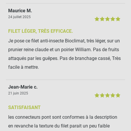
ardoise ovale à piquer
Maurice M.
-
+
24 juillet 2025
9,99 €
FILET LÉGER, TRÈS EFFICACE.
Je pose ce filet anti-insecte Bioclimat, très léger, sur un
Tubetto (Lien de palissage)
prunier reine claude et un poirier William. Pas de fruits
attaqués par les guêpes. Pas de branchage cassé, Très
-
+
facile à mettre.
5,90 €
Lot de 10 agrafes en bois
Jean-Marie c.
21 juin 2025
SATISFAISANT
-
+
9,90 €
les connecteurs pont sont conformes à la description
en revanche la texture du filet parait un peu faible