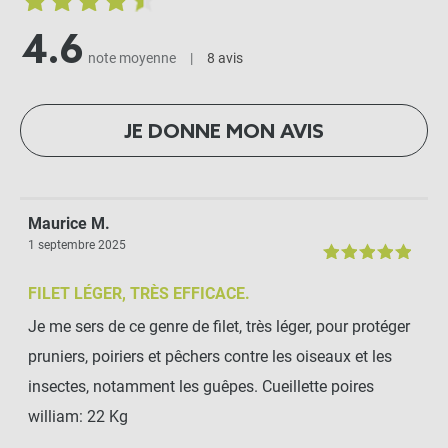
4.6
-
+
note moyenne
|
8 avis
7,90 €
Kit d'irrigation goutte à
JE DONNE MON AVIS
goutte pour potager,
parterres ou suspension
-
+
29,90 €
Maurice M.
1 septembre 2025
Lot de 40 étiquettes de
FILET LÉGER, TRÈS EFFICACE.
couleur 10cm
Je me sers de ce genre de filet, très léger, pour protéger
-
+
pruniers, poiriers et pêchers contre les oiseaux et les
3,99 €
insectes, notamment les guêpes. Cueillette poires
william: 22 Kg
Lot de 3 étiquettes en