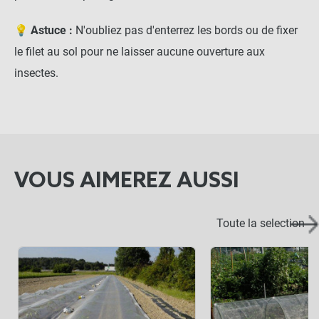
💡 Astuce :
N'oubliez pas d'enterrez les bords ou de fixer
le filet au sol pour ne laisser aucune ouverture aux
insectes.
VOUS AIMEREZ AUSSI
Filet anti-insecte Bioclimat
Toute la selection
close
Sélectionnez votre dimension : 2 x 5 m
19,90 €
NOTRE RECOMMANDATION POUR