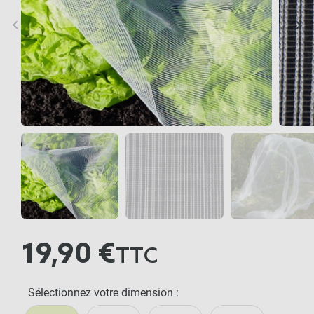
keyboard_arrow_left
keyboard_arrow_right
Précédent
Sui
19,90 €
TTC
Sélectionnez votre dimension :