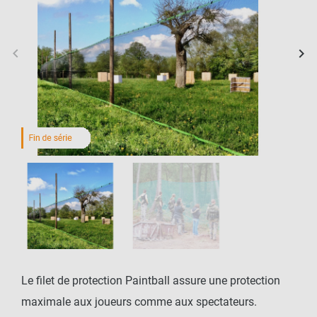
keyboard_arrow_left
keyboard_arrow_right
Précédent
Sui
Le filet de protection Paintball assure une protection
maximale aux joueurs comme aux spectateurs.