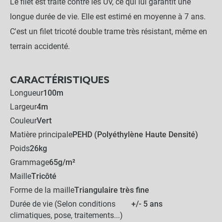
Le filet est traité contre les UV, ce qui lui garantit une
longue durée de vie. Elle est estimé en moyenne à 7 ans.
C'est un filet tricoté double trame très résistant, même en
terrain accidenté.
CARACTÉRISTIQUES
Longueur
100m
Largeur
4m
Couleur
Vert
Matière principale
PEHD (Polyéthylène Haute Densité)
Poids
26kg
Grammage
65g/m²
Maille
Tricôté
Forme de la maille
Triangulaire très fine
Durée de vie (Selon conditions
+/- 5 ans
climatiques, pose, traitements...)