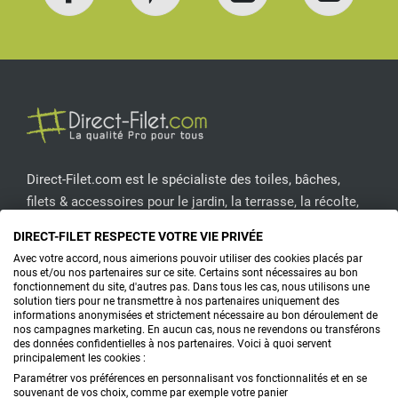
Facebook
Pinterest
Instagram
YouT
Direct-Filet.com est le spécialiste des toiles, bâches,
filets & accessoires pour le jardin, la terrasse, la récolte,
l'emballage de fruits & légumes, le sport, les clôtures...
DIRECT-FILET RESPECTE VOTRE VIE PRIVÉE
Avec votre accord, nous aimerions pouvoir utiliser des cookies placés par
CONTACTEZ-NOUS
nous et/ou nos partenaires sur ce site. Certains sont nécessaires au bon
fonctionnement du site, d'autres pas. Dans tous les cas, nous utilisons une
solution tiers pour ne transmettre à nos partenaires uniquement des
informations anonymisées et strictement nécessaire au bon déroulement de
nos campagnes marketing. En aucun cas, nous ne revendons ou transférons
PRODUITS
des données confidentielles à nos partenaires. Voici à quoi servent
principalement les cookies :
CONSEILS
Paramétrer vos préférences en personnalisant vos fonctionnalités et en se
souvenant de vos choix, comme par exemple votre panier