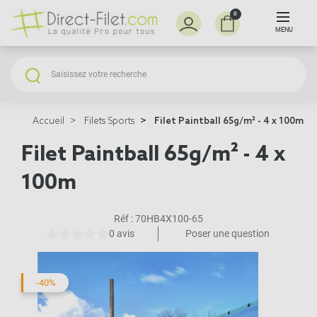
0
MENU
Accueil
Filets Sports
Filet Paintball 65g/m² - 4 x 100m
Filet Paintball 65g/m² - 4 x
100m
Réf :
70HB4X100-65
0 avis
Poser une question
-40%